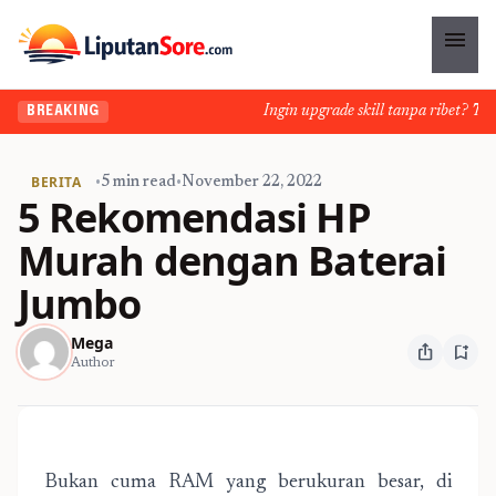
menu
Ingin upgrade skill tanpa ribet? Temuk
BREAKING
BERITA
•
5 min read
•
November 22, 2022
5 Rekomendasi HP
Murah dengan Baterai
Jumbo
Mega
ios_share
bookmark_add
Author
Bukan cuma RAM yang berukuran besar, di