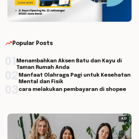
trending_up
Popular Posts
01
Menambahkan Aksen Batu dan Kayu di
Taman Rumah Anda
02
Manfaat Olahraga Pagi untuk Kesehatan
Mental dan Fisik
03
cara melakukan pembayaran di shopee
AD