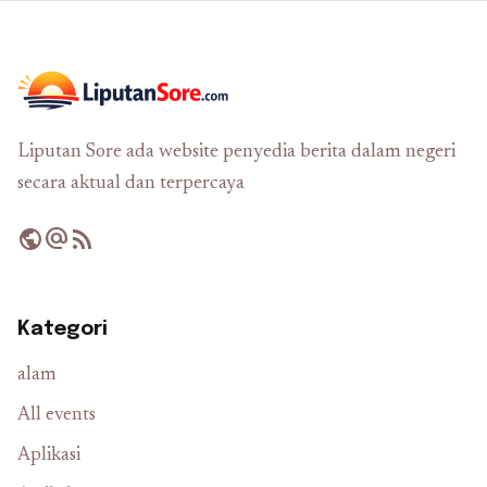
Liputan Sore ada website penyedia berita dalam negeri
secara aktual dan terpercaya
public
alternate_email
rss_feed
Kategori
alam
All events
Aplikasi