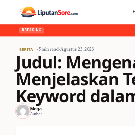
BREAKING
BERITA
•
5 min read
•
Agustus 23, 2023
Judul: Mengen
Menjelaskan T
Keyword dala
Mega
Author