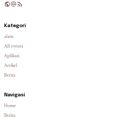
public
alternate_email
rss_feed
Kategori
alam
All events
Aplikasi
Artikel
Berita
Navigasi
Home
Berita