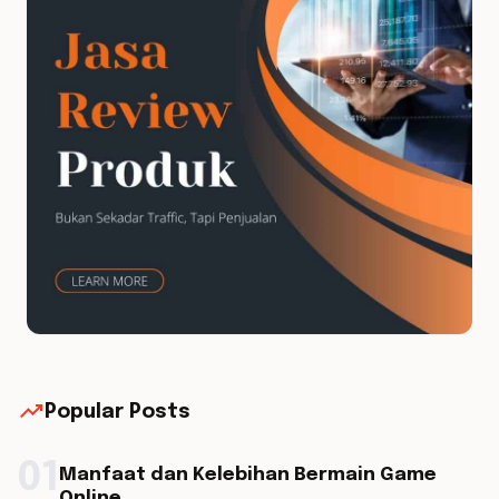
trending_up
Popular Posts
01
Manfaat dan Kelebihan Bermain Game
Online