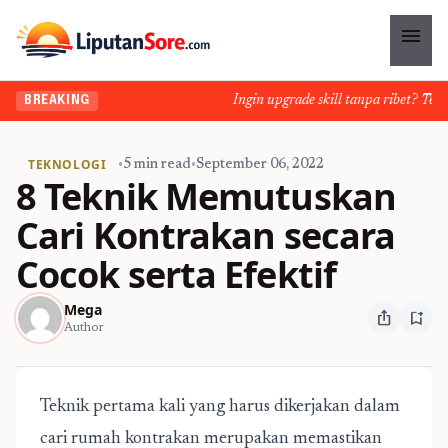
menu
Ingin upgrade skill tanpa ribet? Temuka
BREAKING
TEKNOLOGI
•
5 min read
•
September 06, 2022
8 Teknik Memutuskan
Cari Kontrakan secara
Cocok serta Efektif
Mega
ios_share
bookmark_add
Author
Teknik pertama kali yang harus dikerjakan dalam
cari rumah kontrakan merupakan memastikan