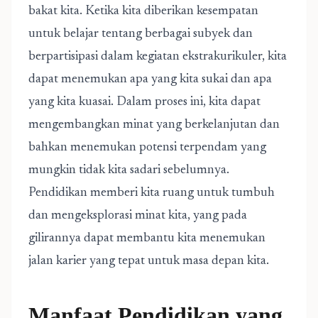
bakat kita. Ketika kita diberikan kesempatan
untuk belajar tentang berbagai subyek dan
berpartisipasi dalam kegiatan ekstrakurikuler, kita
dapat menemukan apa yang kita sukai dan apa
yang kita kuasai. Dalam proses ini, kita dapat
mengembangkan minat yang berkelanjutan dan
bahkan menemukan potensi terpendam yang
mungkin tidak kita sadari sebelumnya.
Pendidikan memberi kita ruang untuk tumbuh
dan mengeksplorasi minat kita, yang pada
gilirannya dapat membantu kita menemukan
jalan karier yang tepat untuk masa depan kita.
Manfaat Pendidikan yang