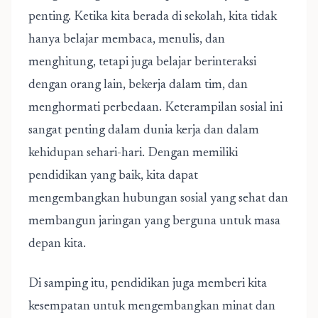
penting. Ketika kita berada di sekolah, kita tidak
hanya belajar membaca, menulis, dan
menghitung, tetapi juga belajar berinteraksi
dengan orang lain, bekerja dalam tim, dan
menghormati perbedaan. Keterampilan sosial ini
sangat penting dalam dunia kerja dan dalam
kehidupan sehari-hari. Dengan memiliki
pendidikan yang baik, kita dapat
mengembangkan hubungan sosial yang sehat dan
membangun jaringan yang berguna untuk masa
depan kita.
Di samping itu, pendidikan juga memberi kita
kesempatan untuk mengembangkan minat dan