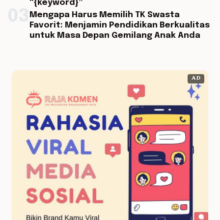
“{keyword}”
03
Mengapa Harus Memilih TK Swasta
Favorit: Menjamin Pendidikan Berkualitas
untuk Masa Depan Gemilang Anak Anda
AD