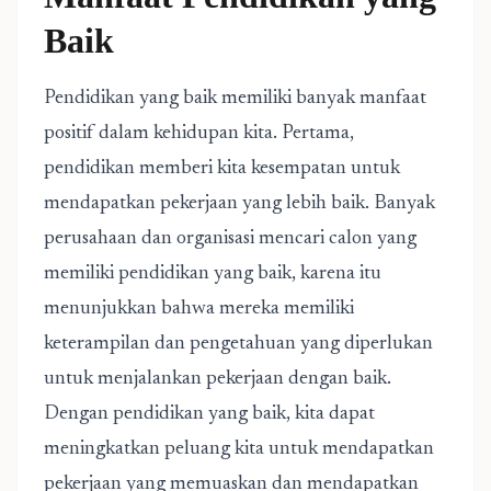
Baik
Pendidikan yang baik memiliki banyak manfaat
positif dalam kehidupan kita. Pertama,
pendidikan memberi kita kesempatan untuk
mendapatkan pekerjaan yang lebih baik. Banyak
perusahaan dan organisasi mencari calon yang
memiliki pendidikan yang baik, karena itu
menunjukkan bahwa mereka memiliki
keterampilan dan pengetahuan yang diperlukan
untuk menjalankan pekerjaan dengan baik.
Dengan pendidikan yang baik, kita dapat
meningkatkan peluang kita untuk mendapatkan
pekerjaan yang memuaskan dan mendapatkan