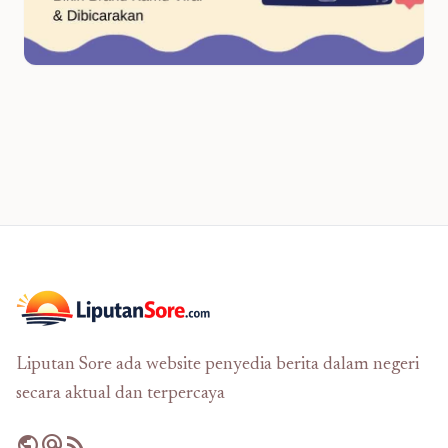
Liputan Sore ada website penyedia berita dalam negeri
secara aktual dan terpercaya
public
alternate_email
rss_feed