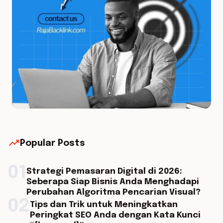
trending_up
Popular Posts
01
Strategi Pemasaran Digital di 2026:
Seberapa Siap Bisnis Anda Menghadapi
Perubahan Algoritma Pencarian Visual?
02
Tips dan Trik untuk Meningkatkan
Peringkat SEO Anda dengan Kata Kunci