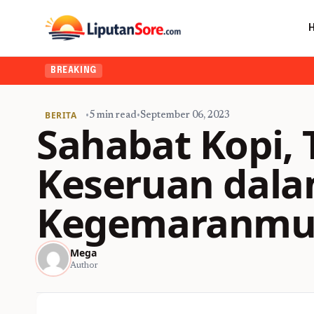
BREAKING
BERITA
•
5 min read
•
September 06, 2023
Sahabat Kopi,
Keseruan dal
Kegemaranmu
Mega
Author