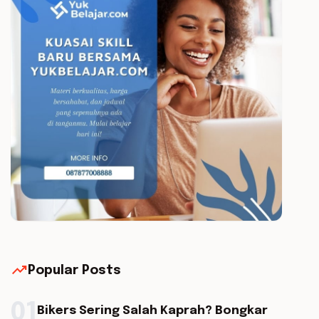
trending_up
Popular Posts
01
Bikers Sering Salah Kaprah? Bongkar