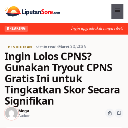
menu
Ingin upgrade skill tanpa ribet? Tem
BREAKING
PENDIDIKAN
•
5 min read
•
Maret 20, 2026
Ingin Lolos CPNS?
Gunakan Tryout CPNS
Gratis Ini untuk
Tingkatkan Skor Secara
Signifikan
Mega
ios_share
bookmark_add
Author