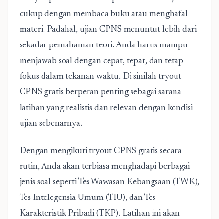
cukup dengan membaca buku atau menghafal
materi. Padahal, ujian CPNS menuntut lebih dari
sekadar pemahaman teori. Anda harus mampu
menjawab soal dengan cepat, tepat, dan tetap
fokus dalam tekanan waktu. Di sinilah tryout
CPNS gratis berperan penting sebagai sarana
latihan yang realistis dan relevan dengan kondisi
ujian sebenarnya.
Dengan mengikuti tryout CPNS gratis secara
rutin, Anda akan terbiasa menghadapi berbagai
jenis soal seperti Tes Wawasan Kebangsaan (TWK),
Tes Intelegensia Umum (TIU), dan Tes
Karakteristik Pribadi (TKP). Latihan ini akan