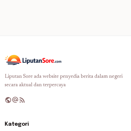
Liputan Sore ada website penyedia berita dalam negeri
secara aktual dan terpercaya
public
alternate_email
rss_feed
Kategori