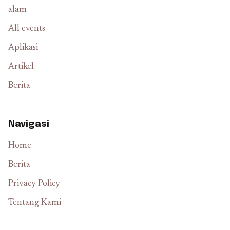
alam
All events
Aplikasi
Artikel
Berita
Navigasi
Home
Berita
Privacy Policy
Tentang Kami