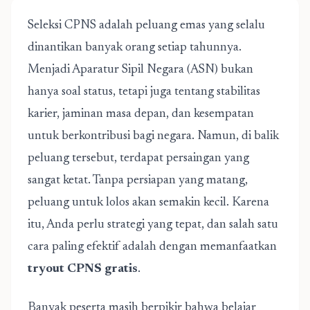
Seleksi CPNS adalah peluang emas yang selalu
dinantikan banyak orang setiap tahunnya.
Menjadi Aparatur Sipil Negara (ASN) bukan
hanya soal status, tetapi juga tentang stabilitas
karier, jaminan masa depan, dan kesempatan
untuk berkontribusi bagi negara. Namun, di balik
peluang tersebut, terdapat persaingan yang
sangat ketat. Tanpa persiapan yang matang,
peluang untuk lolos akan semakin kecil. Karena
itu, Anda perlu strategi yang tepat, dan salah satu
cara paling efektif adalah dengan memanfaatkan
tryout CPNS gratis
.
Banyak peserta masih berpikir bahwa belajar