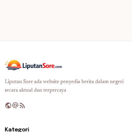
Liputan Sore ada website penyedia berita dalam negeri
secara aktual dan terpercaya
public
alternate_email
rss_feed
Kategori