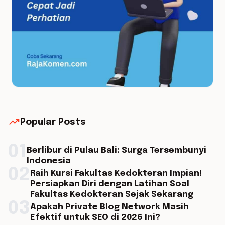
trending_up
Popular Posts
01
Berlibur di Pulau Bali: Surga Tersembunyi
Indonesia
02
Raih Kursi Fakultas Kedokteran Impian!
Persiapkan Diri dengan Latihan Soal
Fakultas Kedokteran Sejak Sekarang
03
Apakah Private Blog Network Masih
Efektif untuk SEO di 2026 Ini?