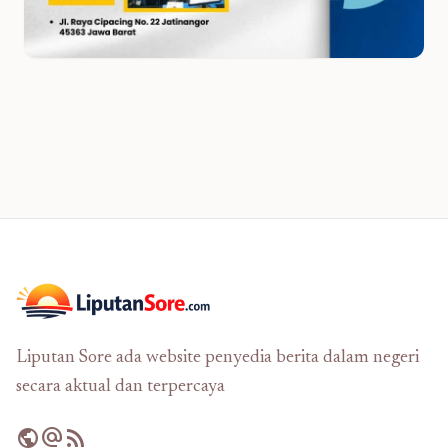
Liputan Sore ada website penyedia berita dalam negeri
secara aktual dan terpercaya
public
alternate_email
rss_feed