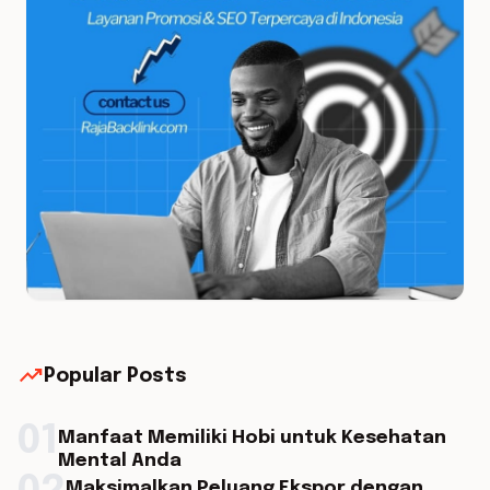
trending_up
Popular Posts
01
Manfaat Memiliki Hobi untuk Kesehatan
Mental Anda
Maksimalkan Peluang Ekspor dengan