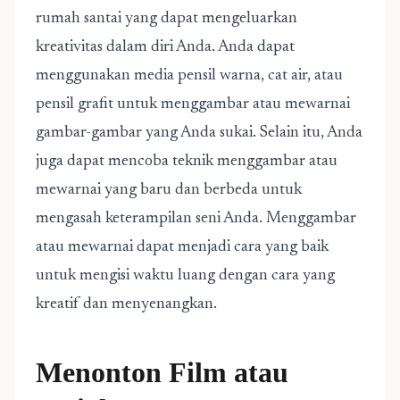
rumah santai yang dapat mengeluarkan
kreativitas dalam diri Anda. Anda dapat
menggunakan media pensil warna, cat air, atau
pensil grafit untuk menggambar atau mewarnai
gambar-gambar yang Anda sukai. Selain itu, Anda
juga dapat mencoba teknik menggambar atau
mewarnai yang baru dan berbeda untuk
mengasah keterampilan seni Anda. Menggambar
atau mewarnai dapat menjadi cara yang baik
untuk mengisi waktu luang dengan cara yang
kreatif dan menyenangkan.
Menonton Film atau