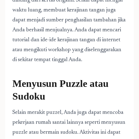
dinding dari kertas origami. Selain dapat mengisi
waktu luang, membuat kerajinan tangan juga
dapat menjadi sumber penghasilan tambahan jika
Anda berhasil menjualnya. Anda dapat mencari
tutorial dan ide-ide kerajinan tangan di internet
atau mengikuti workshop yang diselenggarakan
di sekitar tempat tinggal Anda.
Menyusun Puzzle atau
Sudoku
Selain merakit puzzel, Anda juga dapat mencoba
pekerjaan rumah santai lainnya seperti menyusun
puzzle atau bermain sudoku. Aktivitas ini dapat