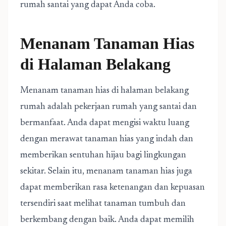
rumah santai yang dapat Anda coba.
Menanam Tanaman Hias
di Halaman Belakang
Menanam tanaman hias di halaman belakang
rumah adalah pekerjaan rumah yang santai dan
bermanfaat. Anda dapat mengisi waktu luang
dengan merawat tanaman hias yang indah dan
memberikan sentuhan hijau bagi lingkungan
sekitar. Selain itu, menanam tanaman hias juga
dapat memberikan rasa ketenangan dan kepuasan
tersendiri saat melihat tanaman tumbuh dan
berkembang dengan baik. Anda dapat memilih