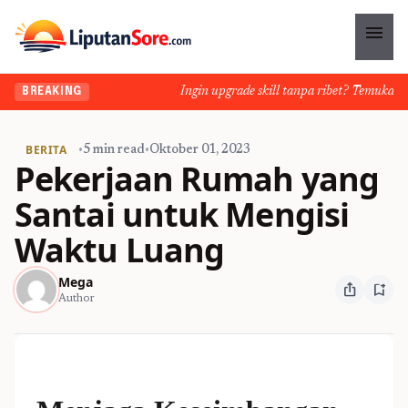
menu
Ingin upgrade skill tanpa ribet? Temukan kelas s
BREAKING
BERITA
•
5 min read
•
Oktober 01, 2023
Pekerjaan Rumah yang
Santai untuk Mengisi
Waktu Luang
Mega
ios_share
bookmark_add
Author