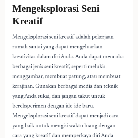
Mengeksplorasi Seni
Kreatif
Mengeksplorasi seni kreatif adalah pekerjaan
rumah santai yang dapat mengeluarkan
kreativitas dalam diri Anda. Anda dapat mencoba
berbagai jenis seni kreatif, seperti melukis,
menggambar, membuat patung, atau membuat
kerajinan. Gunakan berbagai media dan teknik
yang Anda sukai, dan jangan takut untuk
bereksperimen dengan ide-ide baru.
Mengeksplorasi seni kreatif dapat menjadi cara
yang baik untuk mengisi waktu luang dengan
cara yang kreatif dan memperkaya diri Anda