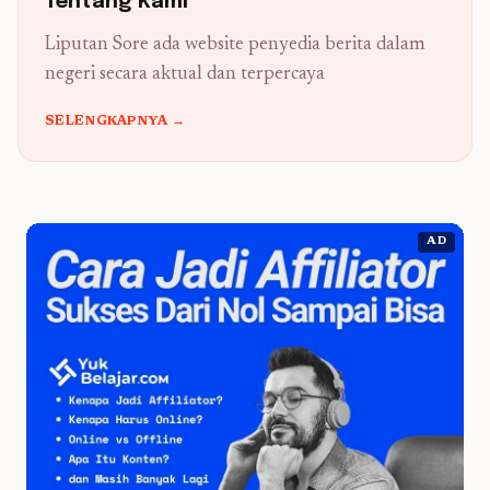
Tentang Kami
Liputan Sore ada website penyedia berita dalam
negeri secara aktual dan terpercaya
SELENGKAPNYA →
AD