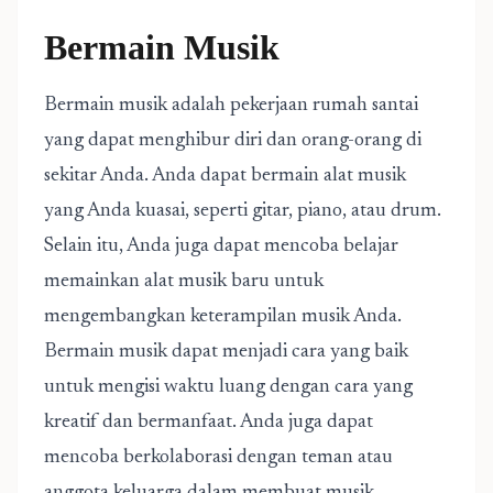
Bermain Musik
Bermain musik adalah pekerjaan rumah santai
yang dapat menghibur diri dan orang-orang di
sekitar Anda. Anda dapat bermain alat musik
yang Anda kuasai, seperti gitar, piano, atau drum.
Selain itu, Anda juga dapat mencoba belajar
memainkan alat musik baru untuk
mengembangkan keterampilan musik Anda.
Bermain musik dapat menjadi cara yang baik
untuk mengisi waktu luang dengan cara yang
kreatif dan bermanfaat. Anda juga dapat
mencoba berkolaborasi dengan teman atau