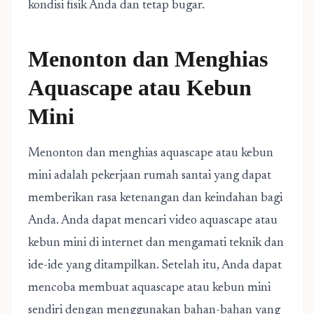
kondisi fisik Anda dan tetap bugar.
Menonton dan Menghias
Aquascape atau Kebun
Mini
Menonton dan menghias aquascape atau kebun
mini adalah pekerjaan rumah santai yang dapat
memberikan rasa ketenangan dan keindahan bagi
Anda. Anda dapat mencari video aquascape atau
kebun mini di internet dan mengamati teknik dan
ide-ide yang ditampilkan. Setelah itu, Anda dapat
mencoba membuat aquascape atau kebun mini
sendiri dengan menggunakan bahan-bahan yang