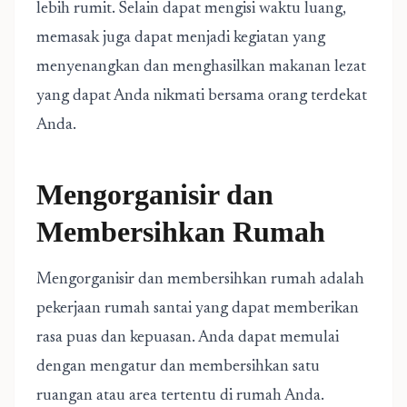
lebih rumit. Selain dapat mengisi waktu luang,
memasak juga dapat menjadi kegiatan yang
menyenangkan dan menghasilkan makanan lezat
yang dapat Anda nikmati bersama orang terdekat
Anda.
Mengorganisir dan
Membersihkan Rumah
Mengorganisir dan membersihkan rumah adalah
pekerjaan rumah santai yang dapat memberikan
rasa puas dan kepuasan. Anda dapat memulai
dengan mengatur dan membersihkan satu
ruangan atau area tertentu di rumah Anda.