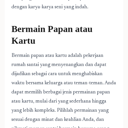
dengan karya-karya seni yang indah.
Bermain Papan atau
Kartu
Bermain papan atau kartu adalah pekerjaan
rumah santai yang menyenangkan dan dapat
dijadikan sebagai cara untuk menghabiskan
waktu bersama keluarga atau teman-teman. Anda
dapat memilih berbagai jenis permainan papan
atau kartu, mulai dari yang sederhana hingga
yang lebih kompleks. Pilihlah permainan yang
sesuai dengan minat dan keahlian Anda, dan