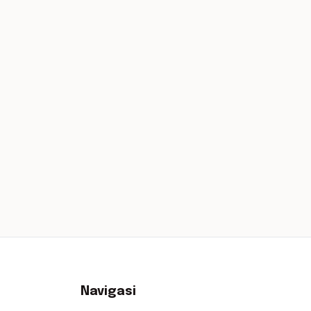
Navigasi