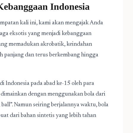
Kebanggaan Indonesia
empatan kali ini, kami akan mengajak Anda
raga eksotis yang menjadi kebanggaan
 yang memadukan akrobatik, keindahan
rah panjang dan terus berkembang hingga
di Indonesia pada abad ke-15 oleh para
ya dimainkan dengan menggunakan bola dari
ball”. Namun seiring berjalannya waktu, bola
uat dari bahan sintetis yang lebih tahan