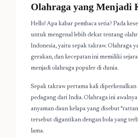
Olahraga yang Menjadi 
Hello! Apa kabar pembaca setia? Pada kes
untuk mengenal lebih dekat tentang olah
Indonesia, yaitu sepak takraw. Olahraga
gerakan, dan kecepatan ini memiliki seja
menjadi olahraga populer di dunia.
Sepak takraw pertama kali diperkenalkan 
pedagang dari India. Olahraga ini awaln
anyaman daun kelapa yang disebut “rattan 
tersebut digantikan dengan bola yang terb
lama.