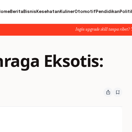
Home
Berita
Bisnis
Kesehatan
Kuliner
Otomotif
Pendidikan
Politi
Ingin upgrade skill tanpa ribet? Temukan kelas s
raga Eksotis:
ios_share
bookmark_add