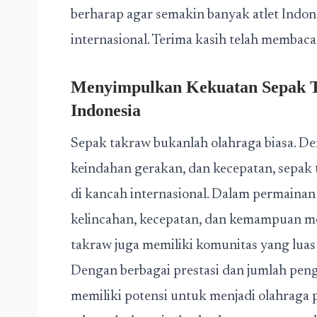
berharap agar semakin banyak atlet Indone
internasional. Terima kasih telah membaca
Menyimpulkan Kekuatan Sepak 
Indonesia
Sepak takraw bukanlah olahraga biasa. D
keindahan gerakan, dan kecepatan, sepak
di kancah internasional. Dalam permainan 
kelincahan, kecepatan, dan kemampuan me
takraw juga memiliki komunitas yang luas
Dengan berbagai prestasi dan jumlah pen
memiliki potensi untuk menjadi olahraga