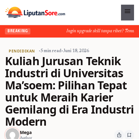
menu
Ingin upgrade skill tanpa ribet? Temukan kel
BREAKING
PENDIDIKAN
•
5 min read
•
Juni 18, 2026
Kuliah Jurusan Teknik
Industri di Universitas
Ma’soem: Pilihan Tepat
untuk Meraih Karier
Gemilang di Era Industri
Modern
Mega
ios_share
bookmark_add
Author