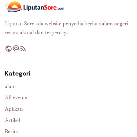
Liputan Sore ada website penyedia berita dalam negeri
secara aktual dan terpercaya
public
alternate_email
rss_feed
Kategori
alam
All events
Aplikasi
Artikel
Berita