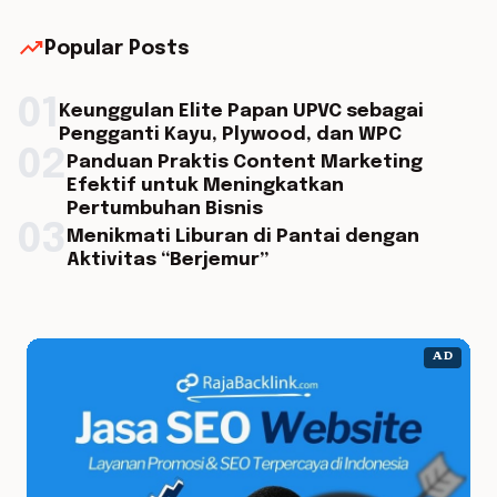
trending_up
Popular Posts
01
Keunggulan Elite Papan UPVC sebagai
Pengganti Kayu, Plywood, dan WPC
02
Panduan Praktis Content Marketing
Efektif untuk Meningkatkan
Pertumbuhan Bisnis
03
Menikmati Liburan di Pantai dengan
Aktivitas “Berjemur”
AD