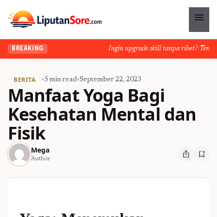
menu
Ingin upgrade skill tanpa ribet? Temukan 
BREAKING
BERITA
•
5 min read
•
September 22, 2023
Manfaat Yoga Bagi
Kesehatan Mental dan
Fisik
Mega
ios_share
bookmark_add
Author