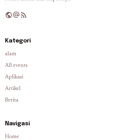
public
alternate_email
rss_feed
Kategori
alam
All events
Aplikasi
Artikel
Berita
Navigasi
Home