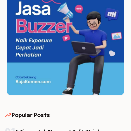
trending_up
Popular Posts