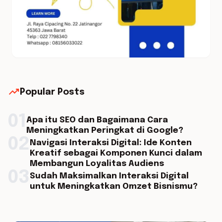
trending_up
Popular Posts
01
Apa itu SEO dan Bagaimana Cara
Meningkatkan Peringkat di Google?
02
Navigasi Interaksi Digital: Ide Konten
Kreatif sebagai Komponen Kunci dalam
Membangun Loyalitas Audiens
03
Sudah Maksimalkan Interaksi Digital
untuk Meningkatkan Omzet Bisnismu?