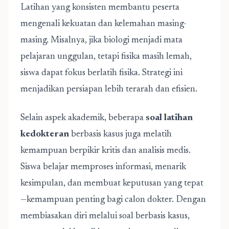
Latihan yang konsisten membantu peserta
mengenali kekuatan dan kelemahan masing-
masing. Misalnya, jika biologi menjadi mata
pelajaran unggulan, tetapi fisika masih lemah,
siswa dapat fokus berlatih fisika. Strategi ini
menjadikan persiapan lebih terarah dan efisien.
Selain aspek akademik, beberapa
soal latihan
kedokteran
berbasis kasus juga melatih
kemampuan berpikir kritis dan analisis medis.
Siswa belajar memproses informasi, menarik
kesimpulan, dan membuat keputusan yang tepat
—kemampuan penting bagi calon dokter. Dengan
membiasakan diri melalui soal berbasis kasus,