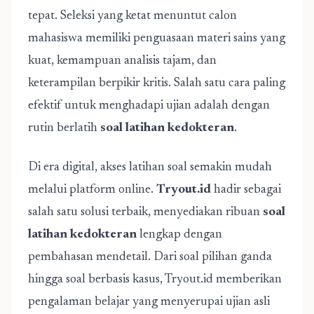
tepat. Seleksi yang ketat menuntut calon
mahasiswa memiliki penguasaan materi sains yang
kuat, kemampuan analisis tajam, dan
keterampilan berpikir kritis. Salah satu cara paling
efektif untuk menghadapi ujian adalah dengan
rutin berlatih
soal latihan kedokteran
.
Di era digital, akses latihan soal semakin mudah
melalui platform online.
Tryout.id
hadir sebagai
salah satu solusi terbaik, menyediakan ribuan
soal
latihan kedokteran
lengkap dengan
pembahasan mendetail. Dari soal pilihan ganda
hingga soal berbasis kasus, Tryout.id memberikan
pengalaman belajar yang menyerupai ujian asli