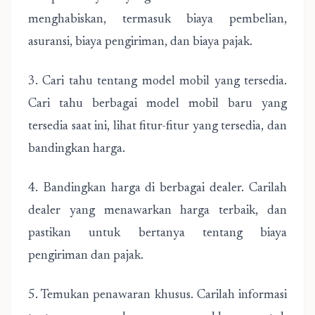
menghabiskan, termasuk biaya pembelian,
asuransi, biaya pengiriman, dan biaya pajak.
3. Cari tahu tentang model mobil yang tersedia.
Cari tahu berbagai model mobil baru yang
tersedia saat ini, lihat fitur-fitur yang tersedia, dan
bandingkan harga.
4. Bandingkan harga di berbagai dealer. Carilah
dealer yang menawarkan harga terbaik, dan
pastikan untuk bertanya tentang biaya
pengiriman dan pajak.
5. Temukan penawaran khusus. Carilah informasi