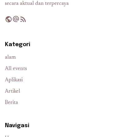
secara aktual dan terpercaya
public
alternate_email
rss_feed
Kategori
alam
All events
Aplikasi
Artikel
Berita
Navigasi