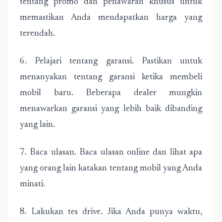
tentang promo dan penawaran khusus untuk
memastikan Anda mendapatkan harga yang
terendah.
6. Pelajari tentang garansi. Pastikan untuk
menanyakan tentang garansi ketika membeli
mobil baru. Beberapa dealer mungkin
menawarkan garansi yang lebih baik dibanding
yang lain.
7. Baca ulasan. Baca ulasan online dan lihat apa
yang orang lain katakan tentang mobil yang Anda
minati.
8. Lakukan tes drive. Jika Anda punya waktu,