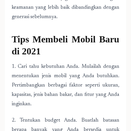
keamanan yang lebih baik dibandingkan dengan
generasi sebelumnya.
Tips Membeli Mobil Baru
di 2021
1. Cari tahu kebutuhan Anda. Mulailah dengan
menentukan jenis mobil yang Anda butuhkan.
Pertimbangkan berbagai faktor seperti ukuran,
kapasitas, jenis bahan bakar, dan fitur yang Anda
inginkan.
2. Tentukan budget Anda. Buatlah batasan
berapa banyak yang Anda bersedia untuk