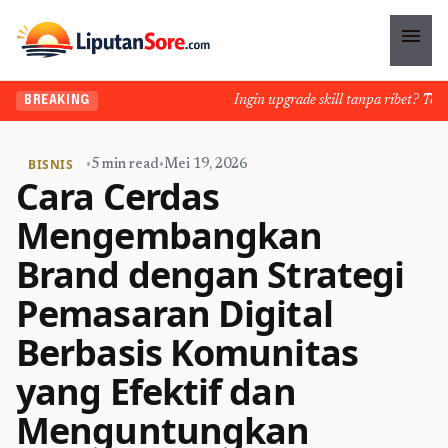
menu
Ingin upgrade skill tanpa ribet? Temukan
BREAKING
BISNIS
•
5 min read
•
Mei 19, 2026
Cara Cerdas
Mengembangkan
Brand dengan Strategi
Pemasaran Digital
Berbasis Komunitas
yang Efektif dan
Menguntungkan