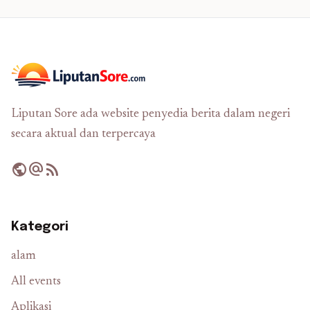
Liputan Sore ada website penyedia berita dalam negeri
secara aktual dan terpercaya
public
alternate_email
rss_feed
Kategori
alam
All events
Aplikasi