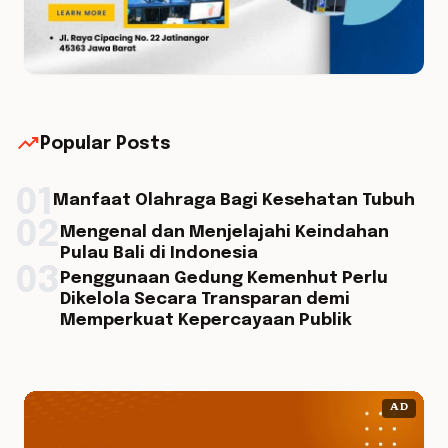
trending_up
Popular Posts
01
Manfaat Olahraga Bagi Kesehatan Tubuh
02
Mengenal dan Menjelajahi Keindahan
Pulau Bali di Indonesia
03
Penggunaan Gedung Kemenhut Perlu
Dikelola Secara Transparan demi
Memperkuat Kepercayaan Publik
AD