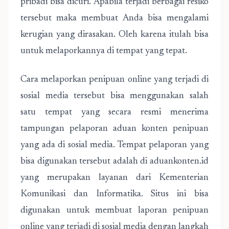
pribadi bisa dicuri. Apabila terjadi berbagai resiko
tersebut maka membuat Anda bisa mengalami
kerugian yang dirasakan. Oleh karena itulah bisa
untuk melaporkannya di tempat yang tepat.
Cara melaporkan penipuan online yang terjadi di
sosial media tersebut bisa menggunakan salah
satu tempat yang secara resmi menerima
tampungan pelaporan aduan konten penipuan
yang ada di sosial media. Tempat pelaporan yang
bisa digunakan tersebut adalah di aduankonten.id
yang merupakan layanan dari Kementerian
Komunikasi dan Informatika. Situs ini bisa
digunakan untuk membuat laporan penipuan
online yang terjadi di sosial media dengan langkah