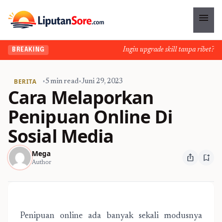
menu
Ingin upgrade skill tanpa ribet? Tem
BREAKING
BERITA
•
5 min read
•
Juni 29, 2023
Cara Melaporkan
Penipuan Online Di
Sosial Media
Mega
ios_share
bookmark_add
Author
Penipuan online ada banyak sekali modusnya