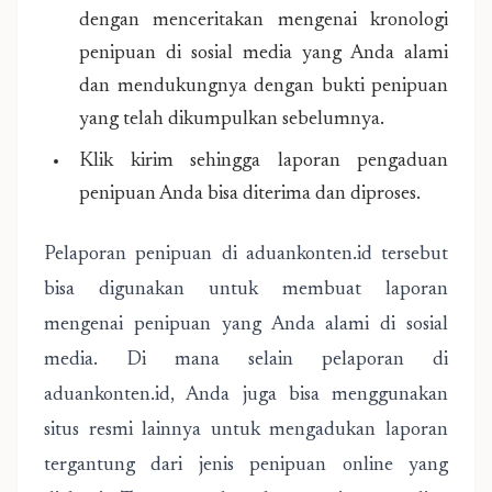
dengan menceritakan mengenai kronologi
penipuan di sosial media yang Anda alami
dan mendukungnya dengan bukti penipuan
yang telah dikumpulkan sebelumnya.
Klik kirim sehingga laporan pengaduan
penipuan Anda bisa diterima dan diproses.
Pelaporan penipuan di aduankonten.id tersebut
bisa digunakan untuk membuat laporan
mengenai penipuan yang Anda alami di sosial
media. Di mana selain pelaporan di
aduankonten.id, Anda juga bisa menggunakan
situs resmi lainnya untuk mengadukan laporan
tergantung dari jenis penipuan online yang