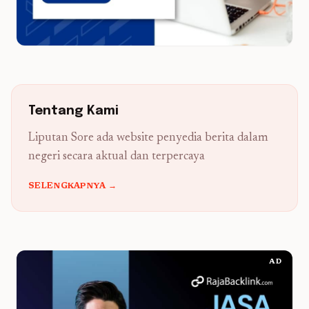
Tentang Kami
Liputan Sore ada website penyedia berita dalam
negeri secara aktual dan terpercaya
SELENGKAPNYA →
AD