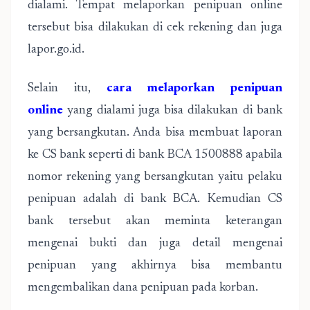
dialami. Tempat melaporkan penipuan online
tersebut bisa dilakukan di cek rekening dan juga
lapor.go.id.
Selain itu,
cara melaporkan penipuan
online
yang dialami juga bisa dilakukan di bank
yang bersangkutan. Anda bisa membuat laporan
ke CS bank seperti di bank BCA 1500888 apabila
nomor rekening yang bersangkutan yaitu pelaku
penipuan adalah di bank BCA. Kemudian CS
bank tersebut akan meminta keterangan
mengenai bukti dan juga detail mengenai
penipuan yang akhirnya bisa membantu
mengembalikan dana penipuan pada korban.