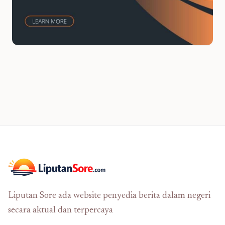
Liputan Sore ada website penyedia berita dalam negeri
secara aktual dan terpercaya