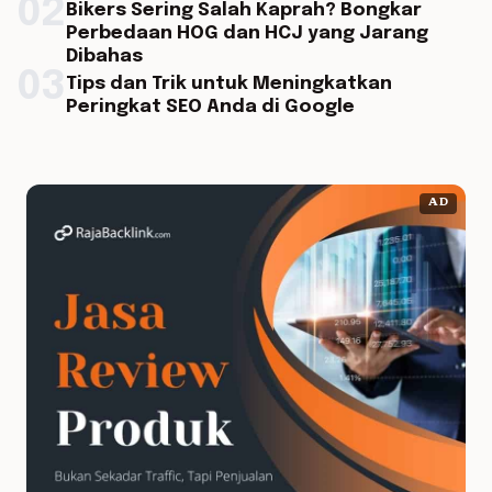
02
Bikers Sering Salah Kaprah? Bongkar
Perbedaan HOG dan HCJ yang Jarang
Dibahas
03
Tips dan Trik untuk Meningkatkan
Peringkat SEO Anda di Google
AD