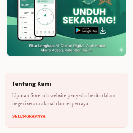
Tentang Kami
Liputan Sore ada website penyedia berita dalam
negeri secara aktual dan terpercaya
SELENGKAPNYA →