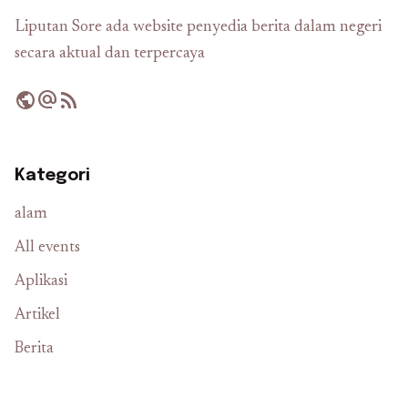
Liputan Sore ada website penyedia berita dalam negeri
secara aktual dan terpercaya
public
alternate_email
rss_feed
Kategori
alam
All events
Aplikasi
Artikel
Berita