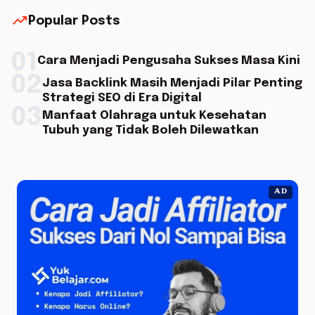
trending_up
Popular Posts
01
Cara Menjadi Pengusaha Sukses Masa Kini
02
Jasa Backlink Masih Menjadi Pilar Penting
Strategi SEO di Era Digital
03
Manfaat Olahraga untuk Kesehatan
Tubuh yang Tidak Boleh Dilewatkan
AD