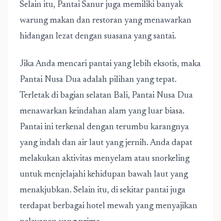
Selain itu, Pantai Sanur juga memiliki banyak
warung makan dan restoran yang menawarkan
hidangan lezat dengan suasana yang santai.
Jika Anda mencari pantai yang lebih eksotis, maka
Pantai Nusa Dua adalah pilihan yang tepat.
Terletak di bagian selatan Bali, Pantai Nusa Dua
menawarkan keindahan alam yang luar biasa.
Pantai ini terkenal dengan terumbu karangnya
yang indah dan air laut yang jernih. Anda dapat
melakukan aktivitas menyelam atau snorkeling
untuk menjelajahi kehidupan bawah laut yang
menakjubkan. Selain itu, di sekitar pantai juga
terdapat berbagai hotel mewah yang menyajikan