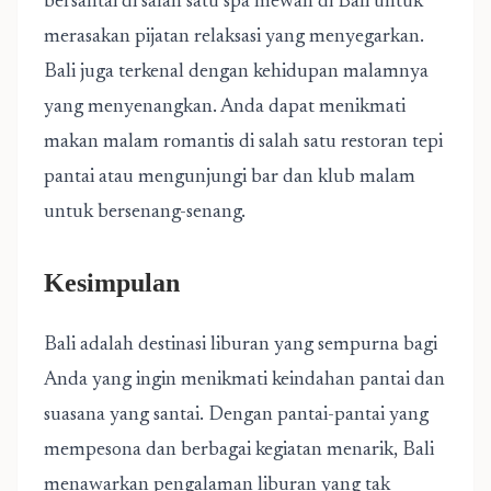
bersantai di salah satu spa mewah di Bali untuk
merasakan pijatan relaksasi yang menyegarkan.
Bali juga terkenal dengan kehidupan malamnya
yang menyenangkan. Anda dapat menikmati
makan malam romantis di salah satu restoran tepi
pantai atau mengunjungi bar dan klub malam
untuk bersenang-senang.
Kesimpulan
Bali adalah destinasi liburan yang sempurna bagi
Anda yang ingin menikmati keindahan pantai dan
suasana yang santai. Dengan pantai-pantai yang
mempesona dan berbagai kegiatan menarik, Bali
menawarkan pengalaman liburan yang tak