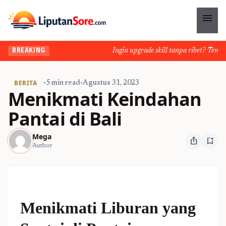
menu
Ingin upgrade skill tanpa ribet? Temukan 
BREAKING
BERITA
•
5 min read
•
Agustus 31, 2023
Menikmati Keindahan
Pantai di Bali
Mega
ios_share
bookmark_add
Author
Menikmati Liburan yang