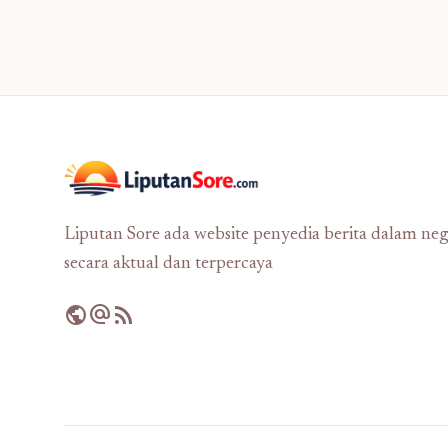
Liputan Sore ada website penyedia berita dalam neg
secara aktual dan terpercaya
public
alternate_email
rss_feed