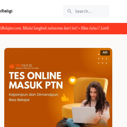
search
k
Religi
 langkah suksesmu hari ini! • Mau lulus? Latih dirimu dengan ribuan soal ak
AD