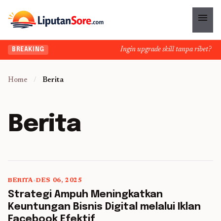
menu
Ingin upgrade skill tanpa ribet? Tem
BREAKING
Home
/
Berita
Berita
BERITA
•
DES 06, 2025
5 min read
Strategi Ampuh Meningkatkan
Keuntungan Bisnis Digital melalui Iklan
Facebook Efektif