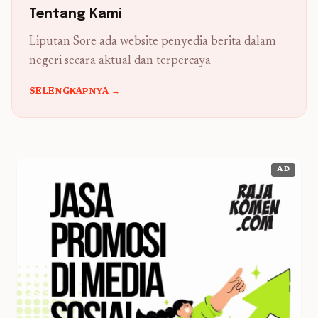
Tentang Kami
Liputan Sore ada website penyedia berita dalam
negeri secara aktual dan terpercaya
SELENGKAPNYA →
AD