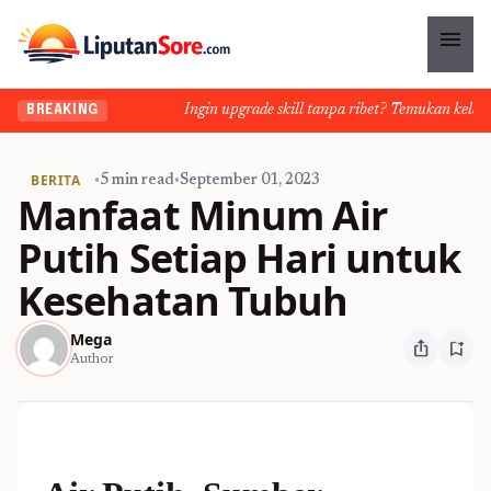
menu
Ingin upgrade skill tanpa ribet? Temukan kelas seru
BREAKING
BERITA
•
5 min read
•
September 01, 2023
Manfaat Minum Air
Putih Setiap Hari untuk
Kesehatan Tubuh
Mega
ios_share
bookmark_add
Author