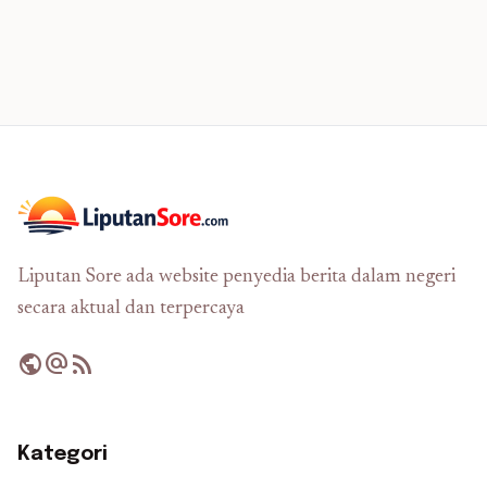
Liputan Sore ada website penyedia berita dalam negeri
secara aktual dan terpercaya
public
alternate_email
rss_feed
Kategori