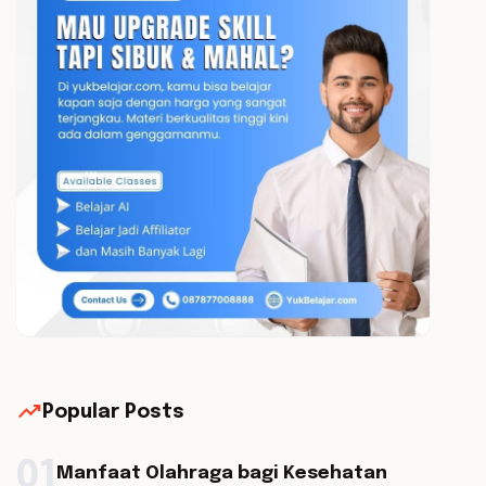
trending_up
Popular Posts
01
Manfaat Olahraga bagi Kesehatan