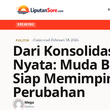
BREAKING
POLITIK
•
5 min read
•
Februari 18, 2026
Dari Konsolida
Nyata: Muda B
Siap Memimpi
Perubahan
Mega
Author