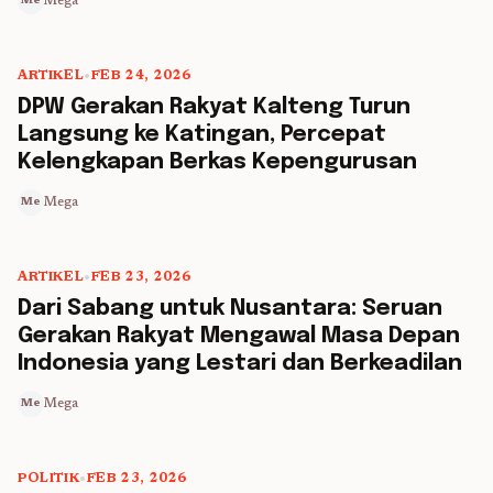
Mega
Me
ARTIKEL
•
FEB 24, 2026
5 min read
DPW Gerakan Rakyat Kalteng Turun
Langsung ke Katingan, Percepat
Kelengkapan Berkas Kepengurusan
Mega
Me
ARTIKEL
•
FEB 23, 2026
5 min read
Dari Sabang untuk Nusantara: Seruan
Gerakan Rakyat Mengawal Masa Depan
Indonesia yang Lestari dan Berkeadilan
Mega
Me
POLITIK
•
FEB 23, 2026