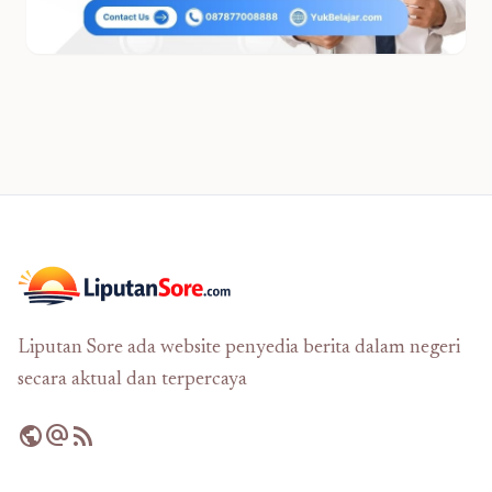
Liputan Sore ada website penyedia berita dalam negeri
secara aktual dan terpercaya
public
alternate_email
rss_feed