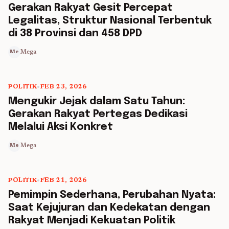
5 min read
Gerakan Rakyat Gesit Percepat
Legalitas, Struktur Nasional Terbentuk
di 38 Provinsi dan 458 DPD
Mega
Me
POLITIK
•
FEB 23, 2026
5 min read
Mengukir Jejak dalam Satu Tahun:
Gerakan Rakyat Pertegas Dedikasi
Melalui Aksi Konkret
Mega
Me
POLITIK
•
FEB 21, 2026
5 min read
Pemimpin Sederhana, Perubahan Nyata:
Saat Kejujuran dan Kedekatan dengan
Rakyat Menjadi Kekuatan Politik