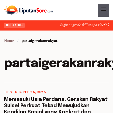
menu
Ingin upgrade skill tanpa ribet? Temuk
BREAKING
Home
/
partaigerakanrakyat
partaigerakanrak
TIPS TRIK
•
FEB 26, 2026
5 min read
Memasuki Usia Perdana, Gerakan Rakyat
Sulsel Perkuat Tekad Mewujudkan
Keadilan Sosial yang Konkret dan