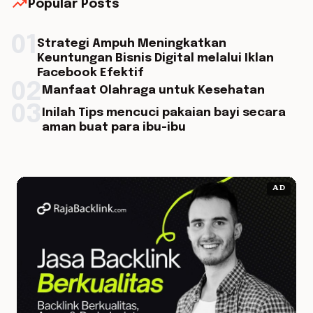
trending_up
Popular Posts
01
Strategi Ampuh Meningkatkan
Keuntungan Bisnis Digital melalui Iklan
Facebook Efektif
02
Manfaat Olahraga untuk Kesehatan
03
Inilah Tips mencuci pakaian bayi secara
aman buat para ibu-ibu
AD