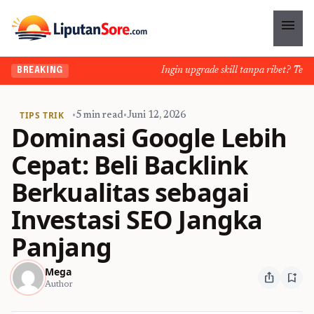
menu
Ingin upgrade skill tanpa ribet? Temukan 
BREAKING
TIPS TRIK
•
5 min read
•
Juni 12, 2026
Dominasi Google Lebih
Cepat: Beli Backlink
Berkualitas sebagai
Investasi SEO Jangka
Panjang
Mega
ios_share
bookmark_add
Author