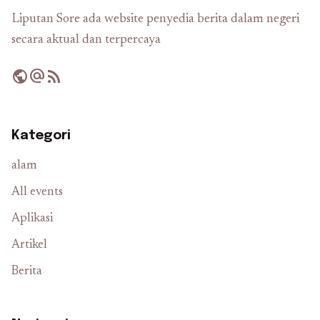
Liputan Sore ada website penyedia berita dalam negeri
secara aktual dan terpercaya
public
alternate_email
rss_feed
Kategori
alam
All events
Aplikasi
Artikel
Berita