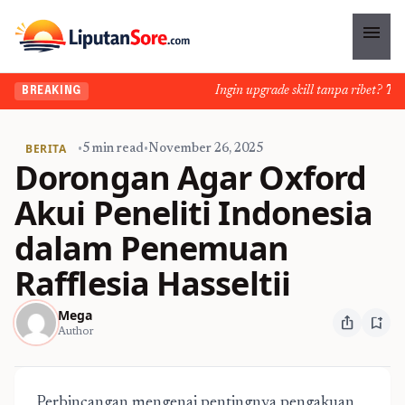
menu
Ingin upgrade skill tanpa ribet? Temuk
BREAKING
BERITA
•
5 min read
•
November 26, 2025
Dorongan Agar Oxford
Akui Peneliti Indonesia
dalam Penemuan
Rafflesia Hasseltii
Mega
ios_share
bookmark_add
Author
Perbincangan mengenai pentingnya pengakuan