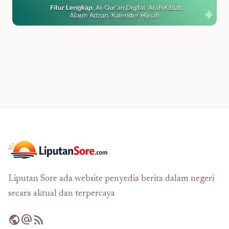
Liputan Sore ada website penyedia berita dalam negeri
secara aktual dan terpercaya
public
alternate_email
rss_feed