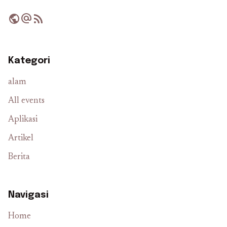
public
alternate_email
rss_feed
Kategori
alam
All events
Aplikasi
Artikel
Berita
Navigasi
Home