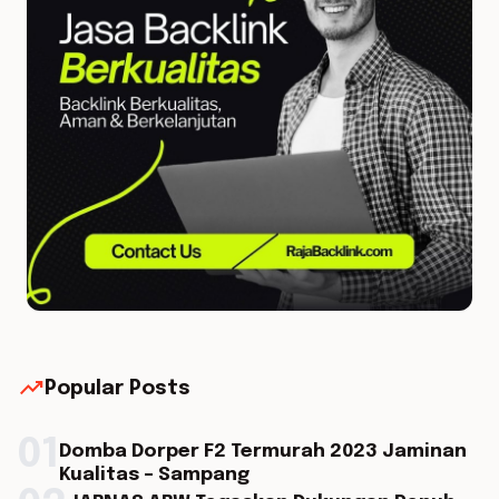
trending_up
Popular Posts
01
Domba Dorper F2 Termurah 2023 Jaminan
Kualitas – Sampang