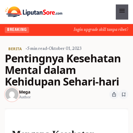
menu
Ingin upgrade skill tanpa ribet? Tem
BREAKING
BERITA
•
5 min read
•
Oktober 01, 2023
Pentingnya Kesehatan
Mental dalam
Kehidupan Sehari-hari
Mega
ios_share
bookmark_add
Author