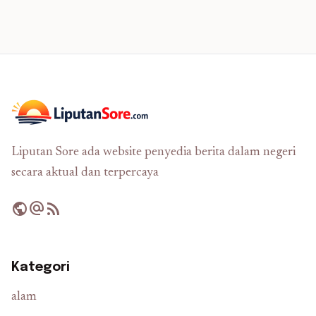
Liputan Sore ada website penyedia berita dalam negeri
secara aktual dan terpercaya
public
alternate_email
rss_feed
Kategori
alam