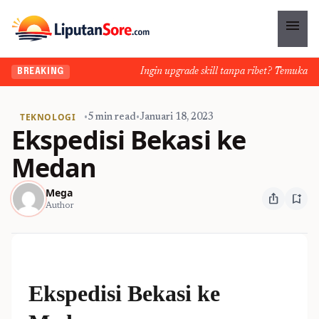
menu
Ingin upgrade skill tanpa ribet? Temukan kela
BREAKING
TEKNOLOGI
•
5 min read
•
Januari 18, 2023
Ekspedisi Bekasi ke
Medan
Mega
ios_share
bookmark_add
Author
Ekspedisi Bekasi ke