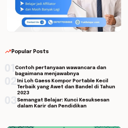
trending_up
Popular Posts
01
Contoh pertanyaan wawancara dan
bagaimana menjawabnya
02
Ini Loh Gaess Kompor Portable Kecil
Terbaik yang Awet dan Bandel di Tahun
2023
03
Semangat Belajar: Kunci Kesuksesan
dalam Karir dan Pendidikan