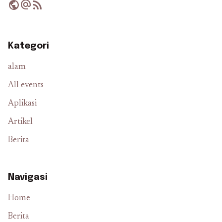
public
alternate_email
rss_feed
Kategori
alam
All events
Aplikasi
Artikel
Berita
Navigasi
Home
Berita