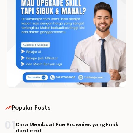
trending_up
Popular Posts
01
Cara Membuat Kue Brownies yang Enak
dan Lezat