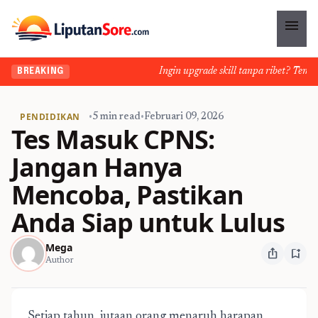
menu
Ingin upgrade skill tanpa ribet? Temukan 
BREAKING
PENDIDIKAN
•
5 min read
•
Februari 09, 2026
Tes Masuk CPNS:
Jangan Hanya
Mencoba, Pastikan
Anda Siap untuk Lulus
Mega
ios_share
bookmark_add
Author
Setiap tahun, jutaan orang menaruh harapan