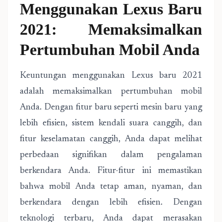
Menggunakan Lexus Baru
2021: Memaksimalkan
Pertumbuhan Mobil Anda
Keuntungan menggunakan Lexus baru 2021
adalah memaksimalkan pertumbuhan mobil
Anda. Dengan fitur baru seperti mesin baru yang
lebih efisien, sistem kendali suara canggih, dan
fitur keselamatan canggih, Anda dapat melihat
perbedaan signifikan dalam pengalaman
berkendara Anda. Fitur-fitur ini memastikan
bahwa mobil Anda tetap aman, nyaman, dan
berkendara dengan lebih efisien. Dengan
teknologi terbaru, Anda dapat merasakan