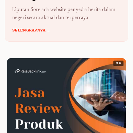
Liputan Sore ada website penyedia berita dalam
negeri secara aktual dan terpercaya
SELENGKAPNYA →
AD