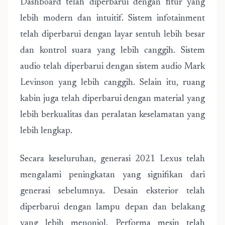
Dashboard telah diperbarui dengan fitur yang
lebih modern dan intuitif. Sistem infotainment
telah diperbarui dengan layar sentuh lebih besar
dan kontrol suara yang lebih canggih. Sistem
audio telah diperbarui dengan sistem audio Mark
Levinson yang lebih canggih. Selain itu, ruang
kabin juga telah diperbarui dengan material yang
lebih berkualitas dan peralatan keselamatan yang
lebih lengkap.
Secara keseluruhan, generasi 2021 Lexus telah
mengalami peningkatan yang signifikan dari
generasi sebelumnya. Desain eksterior telah
diperbarui dengan lampu depan dan belakang
yang lebih menonjol. Performa mesin telah