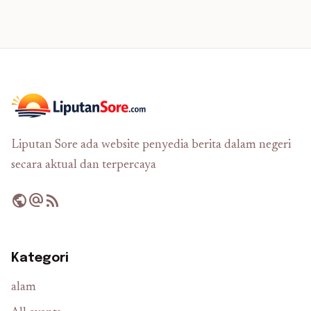
Liputan Sore ada website penyedia berita dalam negeri
secara aktual dan terpercaya
public
alternate_email
rss_feed
Kategori
alam