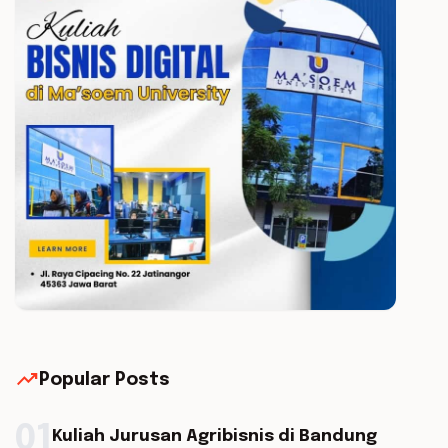
trending_up
Popular Posts
01
Kuliah Jurusan Agribisnis di Bandung