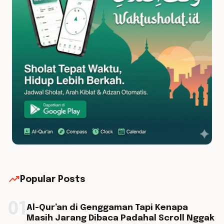
trending_up
Popular Posts
01
Al-Qur’an di Genggaman Tapi Kenapa
Masih Jarang Dibaca Padahal Scroll Nggak