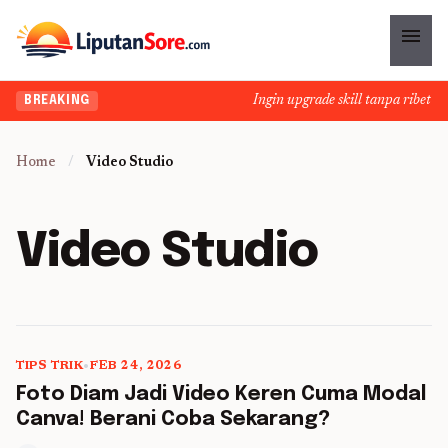
menu
Ingin upgrade skill tanpa ribet? T
BREAKING
Home
/
Video Studio
Video Studio
TIPS TRIK
•
FEB 24, 2026
5 min read
Foto Diam Jadi Video Keren Cuma Modal
Canva! Berani Coba Sekarang?