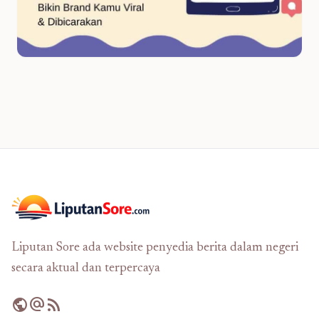
Liputan Sore ada website penyedia berita dalam negeri
secara aktual dan terpercaya
public
alternate_email
rss_feed