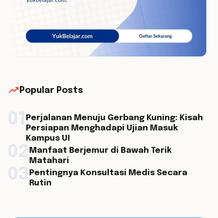
trending_up
Popular Posts
01
Perjalanan Menuju Gerbang Kuning: Kisah
Persiapan Menghadapi Ujian Masuk
Kampus UI
02
Manfaat Berjemur di Bawah Terik
Matahari
03
Pentingnya Konsultasi Medis Secara
Rutin