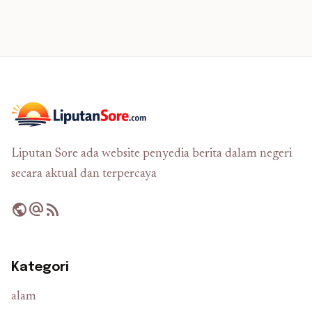
Liputan Sore ada website penyedia berita dalam negeri
secara aktual dan terpercaya
public
alternate_email
rss_feed
Kategori
alam