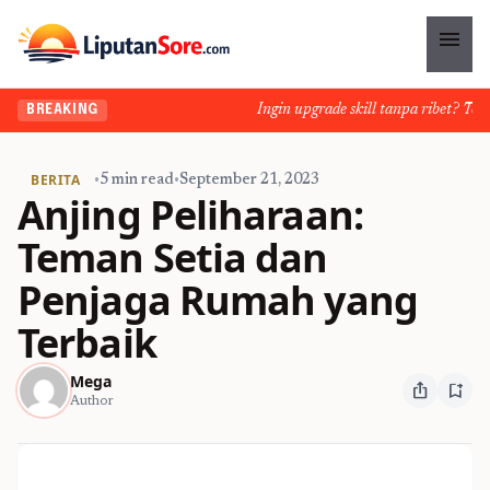
menu
Ingin upgrade skill tanpa ribet? Temuka
BREAKING
BERITA
•
5 min read
•
September 21, 2023
Anjing Peliharaan:
Teman Setia dan
Penjaga Rumah yang
Terbaik
Mega
ios_share
bookmark_add
Author