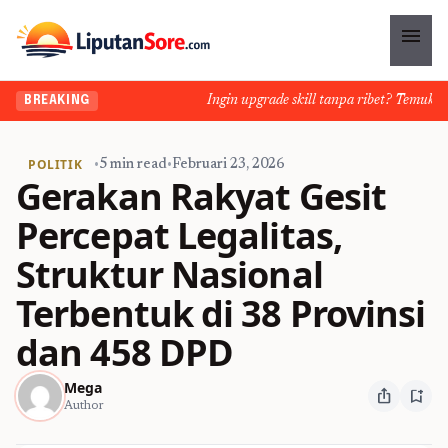
menu
Ingin upgrade skill tanpa ribet? Temukan kel
BREAKING
POLITIK
•
5 min read
•
Februari 23, 2026
Gerakan Rakyat Gesit
Percepat Legalitas,
Struktur Nasional
Terbentuk di 38 Provinsi
dan 458 DPD
Mega
ios_share
bookmark_add
Author