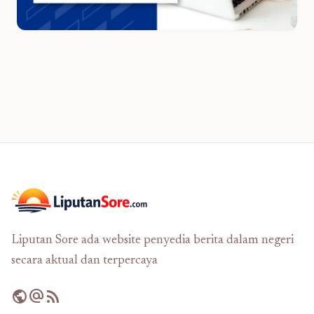
Liputan Sore ada website penyedia berita dalam negeri
secara aktual dan terpercaya
public
alternate_email
rss_feed