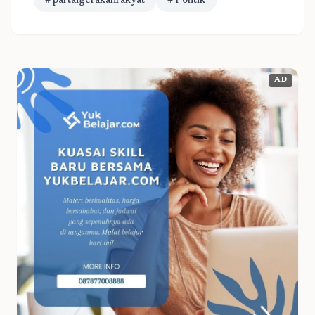
# partaigerakanrakyat
# Politik
AD