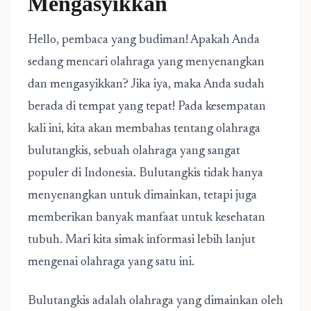
Mengasyikkan
Hello, pembaca yang budiman! Apakah Anda
sedang mencari olahraga yang menyenangkan
dan mengasyikkan? Jika iya, maka Anda sudah
berada di tempat yang tepat! Pada kesempatan
kali ini, kita akan membahas tentang olahraga
bulutangkis, sebuah olahraga yang sangat
populer di Indonesia. Bulutangkis tidak hanya
menyenangkan untuk dimainkan, tetapi juga
memberikan banyak manfaat untuk kesehatan
tubuh. Mari kita simak informasi lebih lanjut
mengenai olahraga yang satu ini.
Bulutangkis adalah olahraga yang dimainkan oleh