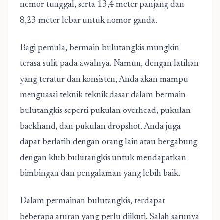
nomor tunggal, serta 13,4 meter panjang dan
8,23 meter lebar untuk nomor ganda.
Bagi pemula, bermain bulutangkis mungkin
terasa sulit pada awalnya. Namun, dengan latihan
yang teratur dan konsisten, Anda akan mampu
menguasai teknik-teknik dasar dalam bermain
bulutangkis seperti pukulan overhead, pukulan
backhand, dan pukulan dropshot. Anda juga
dapat berlatih dengan orang lain atau bergabung
dengan klub bulutangkis untuk mendapatkan
bimbingan dan pengalaman yang lebih baik.
Dalam permainan bulutangkis, terdapat
beberapa aturan yang perlu diikuti. Salah satunya