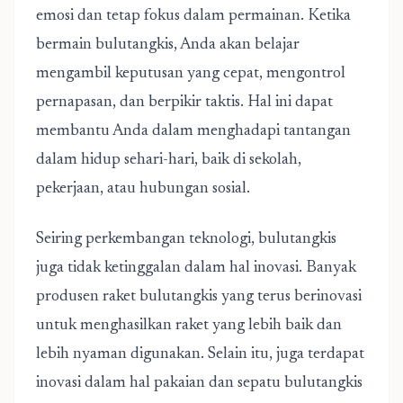
emosi dan tetap fokus dalam permainan. Ketika
bermain bulutangkis, Anda akan belajar
mengambil keputusan yang cepat, mengontrol
pernapasan, dan berpikir taktis. Hal ini dapat
membantu Anda dalam menghadapi tantangan
dalam hidup sehari-hari, baik di sekolah,
pekerjaan, atau hubungan sosial.
Seiring perkembangan teknologi, bulutangkis
juga tidak ketinggalan dalam hal inovasi. Banyak
produsen raket bulutangkis yang terus berinovasi
untuk menghasilkan raket yang lebih baik dan
lebih nyaman digunakan. Selain itu, juga terdapat
inovasi dalam hal pakaian dan sepatu bulutangkis