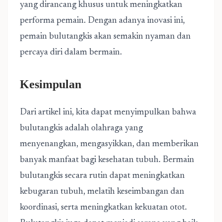
yang dirancang khusus untuk meningkatkan
performa pemain. Dengan adanya inovasi ini,
pemain bulutangkis akan semakin nyaman dan
percaya diri dalam bermain.
Kesimpulan
Dari artikel ini, kita dapat menyimpulkan bahwa
bulutangkis adalah olahraga yang
menyenangkan, mengasyikkan, dan memberikan
banyak manfaat bagi kesehatan tubuh. Bermain
bulutangkis secara rutin dapat meningkatkan
kebugaran tubuh, melatih keseimbangan dan
koordinasi, serta meningkatkan kekuatan otot.