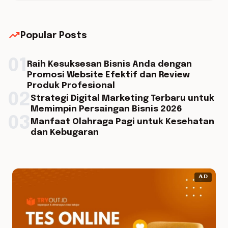
trending_up
Popular Posts
01
Raih Kesuksesan Bisnis Anda dengan
Promosi Website Efektif dan Review
Produk Profesional
02
Strategi Digital Marketing Terbaru untuk
Memimpin Persaingan Bisnis 2026
03
Manfaat Olahraga Pagi untuk Kesehatan
dan Kebugaran
AD