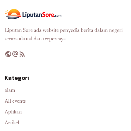
Liputan Sore ada website penyedia berita dalam negeri
secara aktual dan terpercaya
public
alternate_email
rss_feed
Kategori
alam
All events
Aplikasi
Artikel