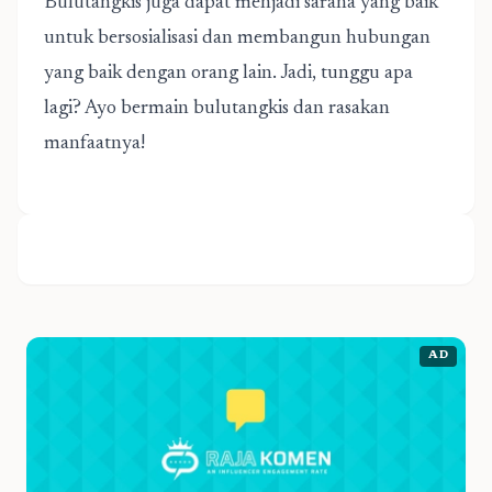
Bulutangkis juga dapat menjadi sarana yang baik
untuk bersosialisasi dan membangun hubungan
yang baik dengan orang lain. Jadi, tunggu apa
lagi? Ayo bermain bulutangkis dan rasakan
manfaatnya!
AD