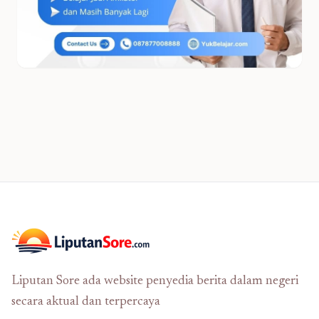
Liputan Sore ada website penyedia berita dalam negeri
secara aktual dan terpercaya