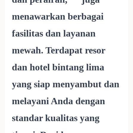
menawarkan berbagai
fasilitas dan layanan
mewah. Terdapat resor
dan hotel bintang lima
yang siap menyambut dan
melayani Anda dengan
standar kualitas yang