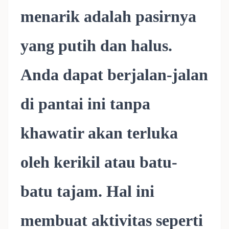
menarik adalah pasirnya
yang putih dan halus.
Anda dapat berjalan-jalan
di pantai ini tanpa
khawatir akan terluka
oleh kerikil atau batu-
batu tajam. Hal ini
membuat aktivitas seperti