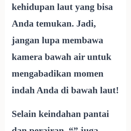
kehidupan laut yang bisa
Anda temukan. Jadi,
jangan lupa membawa
kamera bawah air untuk
mengabadikan momen
indah Anda di bawah laut!
Selain keindahan pantai
dan perairan, “
” juga