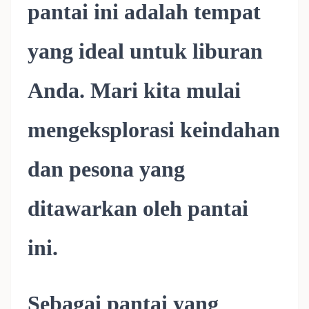
pantai ini adalah tempat
yang ideal untuk liburan
Anda. Mari kita mulai
mengeksplorasi keindahan
dan pesona yang
ditawarkan oleh pantai
ini.
Sebagai pantai yang