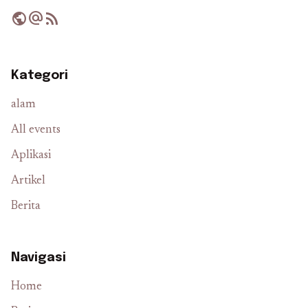
public
alternate_email
rss_feed
Kategori
alam
All events
Aplikasi
Artikel
Berita
Navigasi
Home