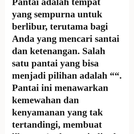
Pantai adalah tempat
yang sempurna untuk
berlibur, terutama bagi
Anda yang mencari santai
dan ketenangan. Salah
satu pantai yang bisa
menjadi pilihan adalah “
“.
Pantai ini menawarkan
kemewahan dan
kenyamanan yang tak
tertandingi, membuat