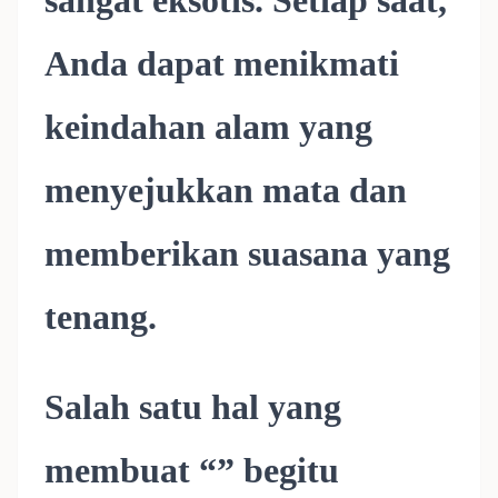
sangat eksotis. Setiap saat,
Anda dapat menikmati
keindahan alam yang
menyejukkan mata dan
memberikan suasana yang
tenang.
Salah satu hal yang
membuat “
” begitu