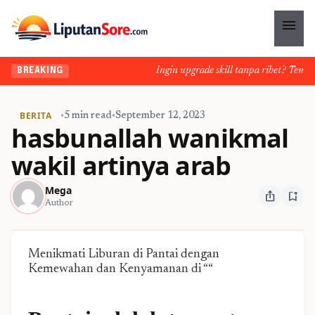
menu
Ingin upgrade skill tanpa ribet? Temukan ke
BREAKING
BERITA
•
5 min read
•
September 12, 2023
hasbunallah wanikmal
wakil artinya arab
Mega
ios_share
bookmark_add
Author
Menikmati Liburan di Pantai dengan
Kemewahan dan Kenyamanan di “
“