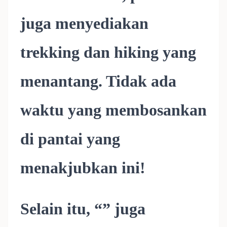
juga menyediakan
trekking dan hiking yang
menantang. Tidak ada
waktu yang membosankan
di pantai yang
menakjubkan ini!
Selain itu, “
” juga