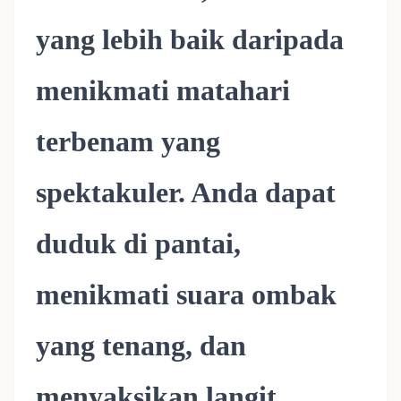
yang lebih baik daripada
menikmati matahari
terbenam yang
spektakuler. Anda dapat
duduk di pantai,
menikmati suara ombak
yang tenang, dan
menyaksikan langit