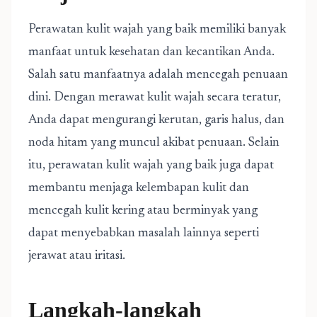
Perawatan kulit wajah yang baik memiliki banyak
manfaat untuk kesehatan dan kecantikan Anda.
Salah satu manfaatnya adalah mencegah penuaan
dini. Dengan merawat kulit wajah secara teratur,
Anda dapat mengurangi kerutan, garis halus, dan
noda hitam yang muncul akibat penuaan. Selain
itu, perawatan kulit wajah yang baik juga dapat
membantu menjaga kelembapan kulit dan
mencegah kulit kering atau berminyak yang
dapat menyebabkan masalah lainnya seperti
jerawat atau iritasi.
Langkah-langkah