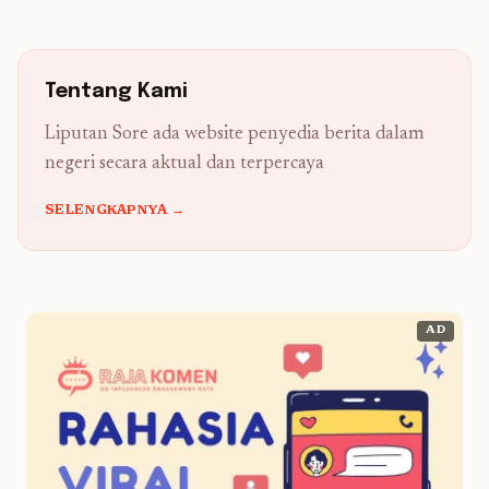
Tentang Kami
Liputan Sore ada website penyedia berita dalam
negeri secara aktual dan terpercaya
SELENGKAPNYA →
AD