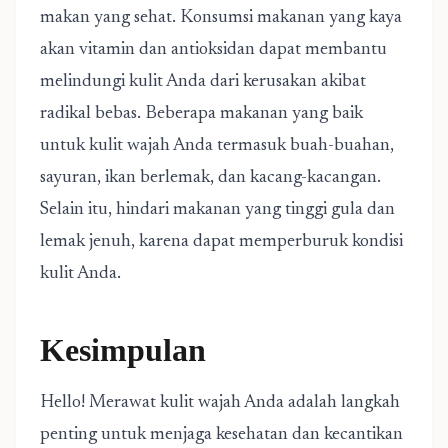
makan yang sehat. Konsumsi makanan yang kaya
akan vitamin dan antioksidan dapat membantu
melindungi kulit Anda dari kerusakan akibat
radikal bebas. Beberapa makanan yang baik
untuk kulit wajah Anda termasuk buah-buahan,
sayuran, ikan berlemak, dan kacang-kacangan.
Selain itu, hindari makanan yang tinggi gula dan
lemak jenuh, karena dapat memperburuk kondisi
kulit Anda.
Kesimpulan
Hello! Merawat kulit wajah Anda adalah langkah
penting untuk menjaga kesehatan dan kecantikan