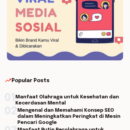
trending_up
Popular Posts
01
Manfaat Olahraga untuk Kesehatan dan
Kecerdasan Mental
02
Mengenal dan Memahami Konsep SEO
dalam Meningkatkan Peringkat di Mesin
Pencari Google
Manfaat Rutin Berolahraga untuk