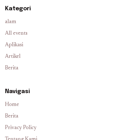
Kategori
alam
All events
Aplikasi
Artikel
Berita
Navigasi
Home
Berita
Privacy Policy
Tentang Kami