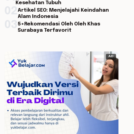
Kesehatan Tubuh
02
Artikel SEO: Menjelajahi Keindahan
Alam Indonesia
03
5+Rekomendasi Oleh Oleh Khas
Surabaya Terfavorit
AD