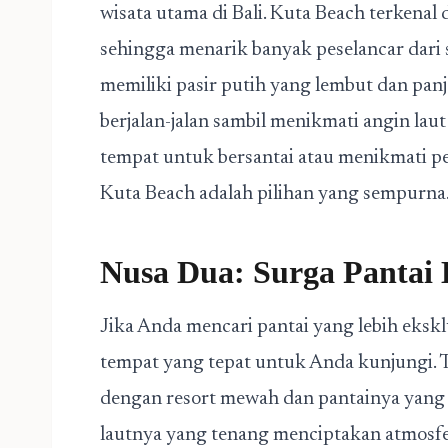
wisata utama di Bali. Kuta Beach terkena
sehingga menarik banyak peselancar dari se
memiliki pasir putih yang lembut dan pan
berjalan-jalan sambil menikmati angin la
tempat untuk bersantai atau menikmati 
Kuta Beach adalah pilihan yang sempurna
Nusa Dua: Surga Pantai 
Jika Anda mencari pantai yang lebih eksk
tempat yang tepat untuk Anda kunjungi. Te
dengan resort mewah dan pantainya yang c
lautnya yang tenang menciptakan atmosf