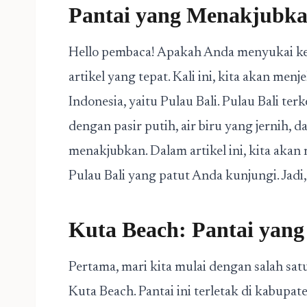
Pantai yang Menakjubkan
Hello pembaca! Apakah Anda menyukai kei
artikel yang tepat. Kali ini, kita akan menje
Indonesia, yaitu Pulau Bali. Pulau Bali t
dengan pasir putih, air biru yang jernih
menakjubkan. Dalam artikel ini, kita akan
Pulau Bali yang patut Anda kunjungi. Jadi,
Kuta Beach: Pantai yan
Pertama, mari kita mulai dengan salah satu 
Kuta Beach. Pantai ini terletak di kabup