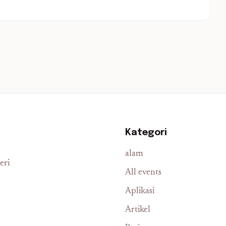
Kategori
alam
eri
All events
Aplikasi
Artikel