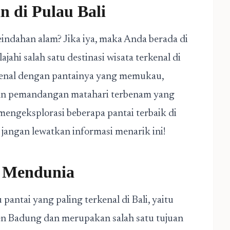
 di Pulau Bali
ndahan alam? Jika iya, maka Anda berada di
lajahi salah satu destinasi wisata terkenal di
erkenal dengan pantainya yang memukau,
, dan pemandangan matahari terbenam yang
 mengeksplorasi beberapa pantai terbaik di
 jangan lewatkan informasi menarik ini!
g Mendunia
pantai yang paling terkenal di Bali, yaitu
aten Badung dan merupakan salah satu tujuan