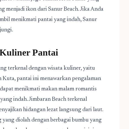
g menjadi ikon dari Sanur Beach. Jika Anda
mbil menikmati pantai yang indah, Sanur
jungi.
Kuliner Pantai
ng terkenal dengan wisata kuliner, yaitu
tan Kuta, pantai ini menawarkan pengalaman
da dapat menikmati makan malam romantis
ang indah. Jimbaran Beach terkenal
nyajikan hidangan lezat langsung dari laut.
g yang diolah dengan berbagai bumbu yang