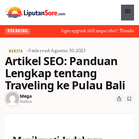
menu
Ingin upgrade skill tanpa ribet? Temukan kelas 
BREAKING
BERITA
•
5 min read
•
Agustus 30, 2023
Artikel SEO: Panduan
Lengkap tentang
Traveling ke Pulau Bali
Mega
ios_share
bookmark_add
Author