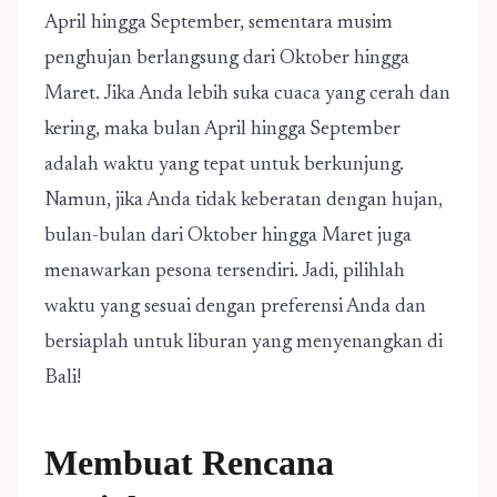
April hingga September, sementara musim
penghujan berlangsung dari Oktober hingga
Maret. Jika Anda lebih suka cuaca yang cerah dan
kering, maka bulan April hingga September
adalah waktu yang tepat untuk berkunjung.
Namun, jika Anda tidak keberatan dengan hujan,
bulan-bulan dari Oktober hingga Maret juga
menawarkan pesona tersendiri. Jadi, pilihlah
waktu yang sesuai dengan preferensi Anda dan
bersiaplah untuk liburan yang menyenangkan di
Bali!
Membuat Rencana