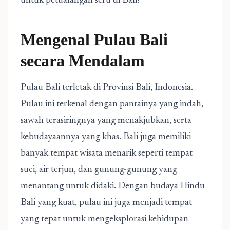
untuk petualangan seru di Bali!
Mengenal Pulau Bali
secara Mendalam
Pulau Bali terletak di Provinsi Bali, Indonesia.
Pulau ini terkenal dengan pantainya yang indah,
sawah terasiringnya yang menakjubkan, serta
kebudayaannya yang khas. Bali juga memiliki
banyak tempat wisata menarik seperti tempat
suci, air terjun, dan gunung-gunung yang
menantang untuk didaki. Dengan budaya Hindu
Bali yang kuat, pulau ini juga menjadi tempat
yang tepat untuk mengeksplorasi kehidupan