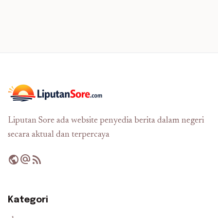
Liputan Sore ada website penyedia berita dalam negeri
secara aktual dan terpercaya
public
alternate_email
rss_feed
Kategori