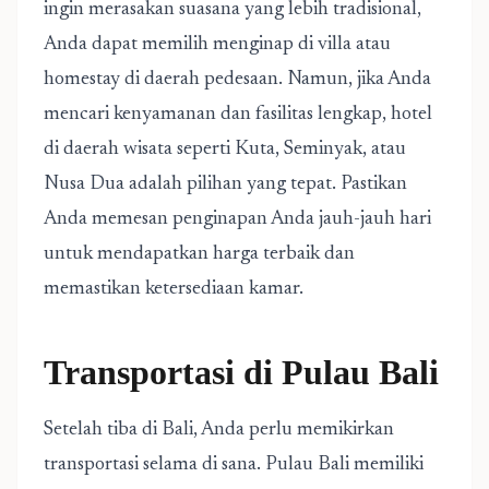
ingin merasakan suasana yang lebih tradisional,
Anda dapat memilih menginap di villa atau
homestay di daerah pedesaan. Namun, jika Anda
mencari kenyamanan dan fasilitas lengkap, hotel
di daerah wisata seperti Kuta, Seminyak, atau
Nusa Dua adalah pilihan yang tepat. Pastikan
Anda memesan penginapan Anda jauh-jauh hari
untuk mendapatkan harga terbaik dan
memastikan ketersediaan kamar.
Transportasi di Pulau Bali
Setelah tiba di Bali, Anda perlu memikirkan
transportasi selama di sana. Pulau Bali memiliki