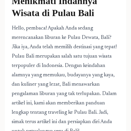
Menikmati Indahnya
Wisata di Pulau Bali
Hello, pembaca! Apakah Anda sedang
merencanakan liburan ke Pulau Dewata, Bali?
Jika iya, Anda telah memilih destinasi yang tepat!
Pulau Bali merupakan salah satu tujuan wisata
terpopuler di Indonesia. Dengan keindahan
alamnya yang memukau, budayanya yang kaya,
dan kuliner yang lezat, Bali menawarkan
pengalaman liburan yang tak terlupakan. Dalam
artikel ini, kami akan memberikan panduan
lengkap tentang traveling ke Pulau Bali. Jadi,
simak terus artikel ini dan persiapkan diri Anda