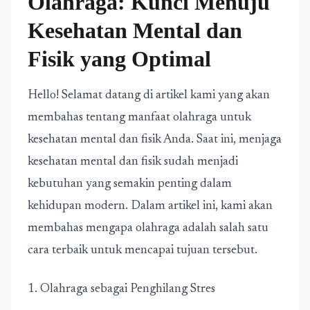
Olahraga: Kunci Menuju
Kesehatan Mental dan
Fisik yang Optimal
Hello! Selamat datang di artikel kami yang akan
membahas tentang manfaat olahraga untuk
kesehatan mental dan fisik Anda. Saat ini, menjaga
kesehatan mental dan fisik sudah menjadi
kebutuhan yang semakin penting dalam
kehidupan modern. Dalam artikel ini, kami akan
membahas mengapa olahraga adalah salah satu
cara terbaik untuk mencapai tujuan tersebut.
1. Olahraga sebagai Penghilang Stres