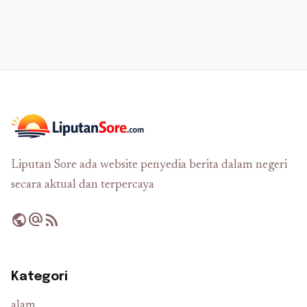
Liputan Sore ada website penyedia berita dalam negeri
secara aktual dan terpercaya
public
alternate_email
rss_feed
Kategori
alam