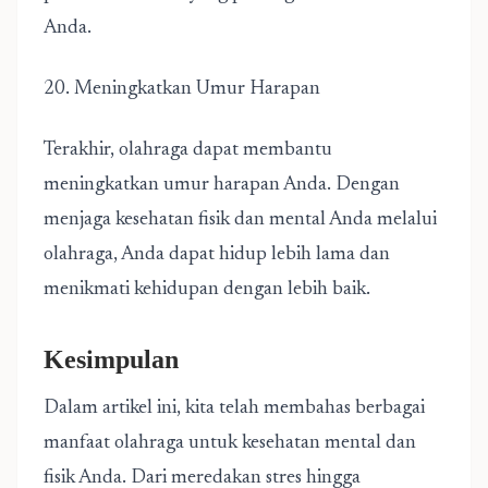
Anda.
20. Meningkatkan Umur Harapan
Terakhir, olahraga dapat membantu
meningkatkan umur harapan Anda. Dengan
menjaga kesehatan fisik dan mental Anda melalui
olahraga, Anda dapat hidup lebih lama dan
menikmati kehidupan dengan lebih baik.
Kesimpulan
Dalam artikel ini, kita telah membahas berbagai
manfaat olahraga untuk kesehatan mental dan
fisik Anda. Dari meredakan stres hingga