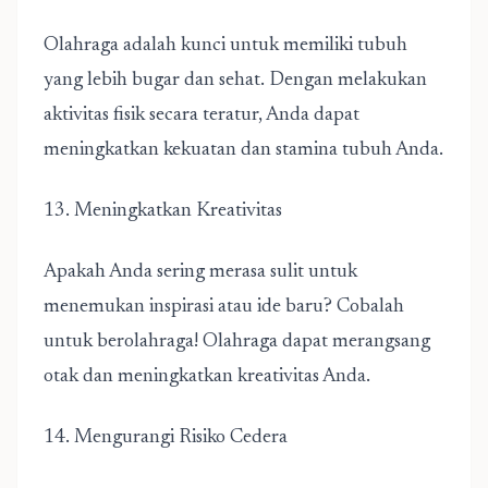
Olahraga adalah kunci untuk memiliki tubuh
yang lebih bugar dan sehat. Dengan melakukan
aktivitas fisik secara teratur, Anda dapat
meningkatkan kekuatan dan stamina tubuh Anda.
13. Meningkatkan Kreativitas
Apakah Anda sering merasa sulit untuk
menemukan inspirasi atau ide baru? Cobalah
untuk berolahraga! Olahraga dapat merangsang
otak dan meningkatkan kreativitas Anda.
14. Mengurangi Risiko Cedera