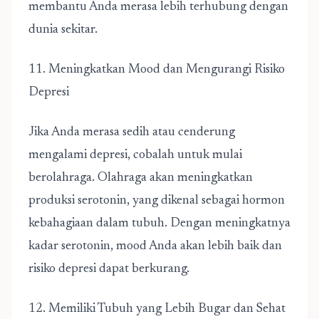
membantu Anda merasa lebih terhubung dengan
dunia sekitar.
11. Meningkatkan Mood dan Mengurangi Risiko
Depresi
Jika Anda merasa sedih atau cenderung
mengalami depresi, cobalah untuk mulai
berolahraga. Olahraga akan meningkatkan
produksi serotonin, yang dikenal sebagai hormon
kebahagiaan dalam tubuh. Dengan meningkatnya
kadar serotonin, mood Anda akan lebih baik dan
risiko depresi dapat berkurang.
12. Memiliki Tubuh yang Lebih Bugar dan Sehat