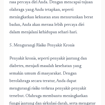
rasa percaya diri Anda. Dengan mencapai tujuan
olahraga yang Anda tetapkan, seperti
meningkatkan kekuatan atau menurunkan berat
badan, Anda akan merasa lebih percaya diri
dalam menjalani kehidupan sehari-hari.
5. Mengurangi Risiko Penyakit Kronis
Penyakit kronis, seperti penyakit jantung dan
diabetes, menjadi masalah kesehatan yang
semakin umum di masyarakat. Dengan
berolahraga secara teratur, Anda dapat
mengurangi risiko terkena penyakit-penyakit
tersebut. Olahraga membantu meningkatkan
fungsi jantung dan sirkulasi darah, serta mengatur