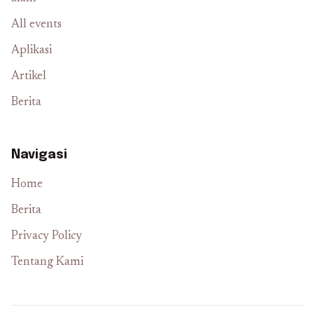
All events
Aplikasi
Artikel
Berita
Navigasi
Home
Berita
Privacy Policy
Tentang Kami