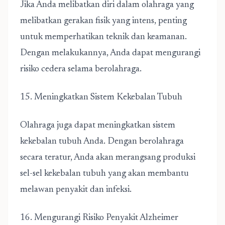
Jika Anda melibatkan diri dalam olahraga yang
melibatkan gerakan fisik yang intens, penting
untuk memperhatikan teknik dan keamanan.
Dengan melakukannya, Anda dapat mengurangi
risiko cedera selama berolahraga.
15. Meningkatkan Sistem Kekebalan Tubuh
Olahraga juga dapat meningkatkan sistem
kekebalan tubuh Anda. Dengan berolahraga
secara teratur, Anda akan merangsang produksi
sel-sel kekebalan tubuh yang akan membantu
melawan penyakit dan infeksi.
16. Mengurangi Risiko Penyakit Alzheimer