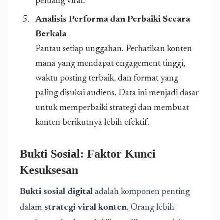
peluang viral.
Analisis Performa dan Perbaiki Secara
Berkala
Pantau setiap unggahan. Perhatikan konten
mana yang mendapat engagement tinggi,
waktu posting terbaik, dan format yang
paling disukai audiens. Data ini menjadi dasar
untuk memperbaiki strategi dan membuat
konten berikutnya lebih efektif.
Bukti Sosial: Faktor Kunci
Kesuksesan
Bukti sosial digital
adalah komponen penting
dalam
strategi viral konten
. Orang lebih