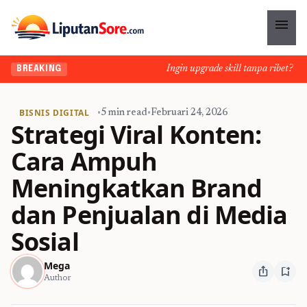
menu
Ingin upgrade skill tanpa ribet? Temuk
BREAKING
BISNIS DIGITAL
•
5 min read
•
Februari 24, 2026
Strategi Viral Konten:
Cara Ampuh
Meningkatkan Brand
dan Penjualan di Media
Sosial
Mega
ios_share
bookmark_add
Author