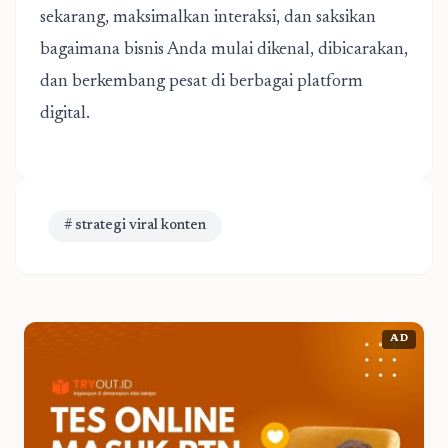
sekarang, maksimalkan interaksi, dan saksikan
bagaimana bisnis Anda mulai dikenal, dibicarakan,
dan berkembang pesat di berbagai platform
digital.
# strategi viral konten
AD