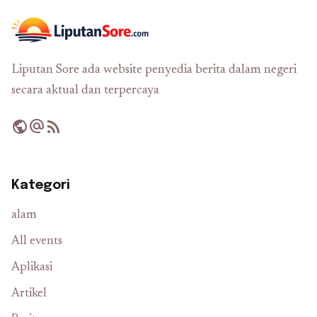
Liputan Sore ada website penyedia berita dalam negeri
secara aktual dan terpercaya
public
alternate_email
rss_feed
Kategori
alam
All events
Aplikasi
Artikel