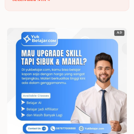
SELENGKAPNYA →
AD