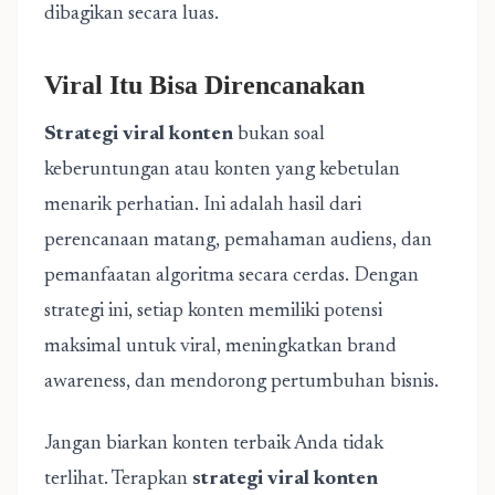
dibagikan secara luas.
Viral Itu Bisa Direncanakan
Strategi viral konten
bukan soal
keberuntungan atau konten yang kebetulan
menarik perhatian. Ini adalah hasil dari
perencanaan matang, pemahaman audiens, dan
pemanfaatan algoritma secara cerdas. Dengan
strategi ini, setiap konten memiliki potensi
maksimal untuk viral, meningkatkan brand
awareness, dan mendorong pertumbuhan bisnis.
Jangan biarkan konten terbaik Anda tidak
terlihat. Terapkan
strategi viral konten