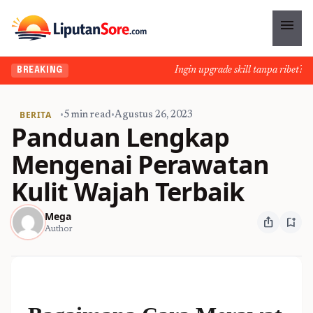
menu
Ingin upgrade skill tanpa ribet? Temu
BREAKING
BERITA
•
5 min read
•
Agustus 26, 2023
Panduan Lengkap
Mengenai Perawatan
Kulit Wajah Terbaik
Mega
ios_share
bookmark_add
Author