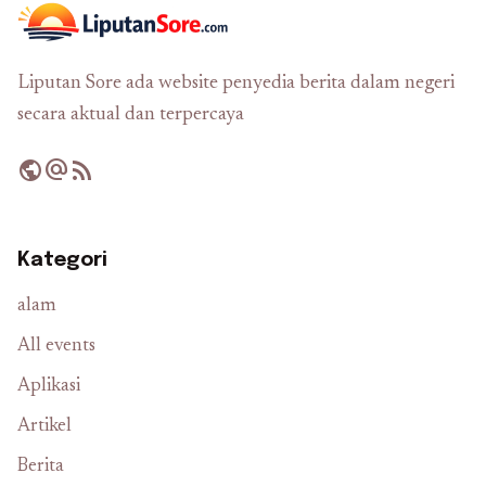
Liputan Sore ada website penyedia berita dalam negeri
secara aktual dan terpercaya
public
alternate_email
rss_feed
Kategori
alam
All events
Aplikasi
Artikel
Berita