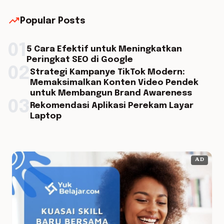
trending_up
Popular Posts
01
5 Cara Efektif untuk Meningkatkan
Peringkat SEO di Google
02
Strategi Kampanye TikTok Modern:
Memaksimalkan Konten Video Pendek
untuk Membangun Brand Awareness
03
Rekomendasi Aplikasi Perekam Layar
Laptop
AD