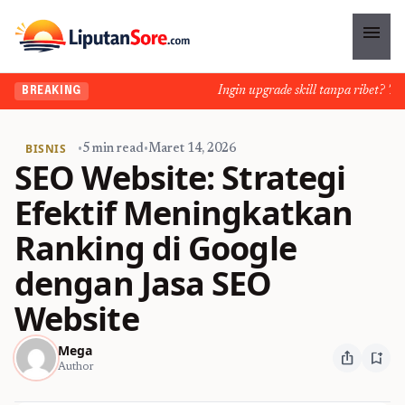
menu
Ingin upgrade skill tanpa ribet? Temuk
BREAKING
BISNIS
•
5 min read
•
Maret 14, 2026
SEO Website: Strategi
Efektif Meningkatkan
Ranking di Google
dengan Jasa SEO
Website
Mega
ios_share
bookmark_add
Author