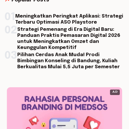
trending_up
Popular Posts
01
Meningkatkan Peringkat Aplikasi: Strategi
Terbaru Optimasi ASO Playstore
02
Strategi Pemenang di Era Digital Baru:
Panduan Praktis Pemasaran Digital 2026
untuk Meningkatkan Omzet dan
Keunggulan Kompetitif
03
Pilihan Cerdas Anak Muda! Prodi
Bimbingan Konseling di Bandung, Kuliah
Berkualitas Mulai 5,5 Juta per Semester
AD