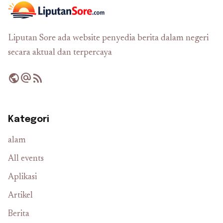
Liputan Sore ada website penyedia berita dalam negeri
secara aktual dan terpercaya
public
alternate_email
rss_feed
Kategori
alam
All events
Aplikasi
Artikel
Berita