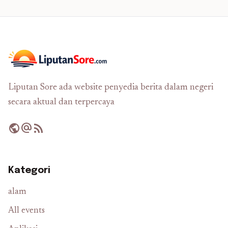
Liputan Sore ada website penyedia berita dalam negeri
secara aktual dan terpercaya
public
alternate_email
rss_feed
Kategori
alam
All events