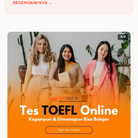
SELENGKAPNYA →
AD