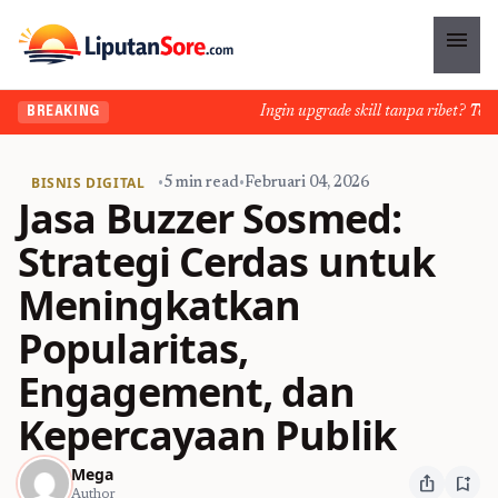
menu
Ingin upgrade skill tanpa ribet? Temuka
BREAKING
BISNIS DIGITAL
•
5 min read
•
Februari 04, 2026
Jasa Buzzer Sosmed:
Strategi Cerdas untuk
Meningkatkan
Popularitas,
Engagement, dan
Kepercayaan Publik
Mega
ios_share
bookmark_add
Author