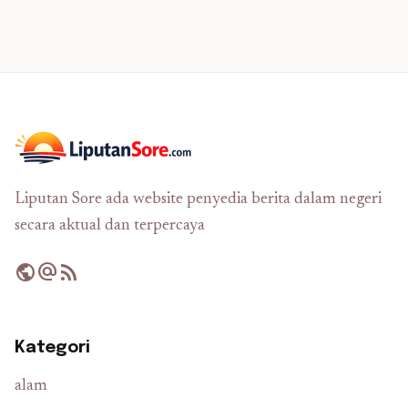
Liputan Sore ada website penyedia berita dalam negeri
secara aktual dan terpercaya
public
alternate_email
rss_feed
Kategori
alam