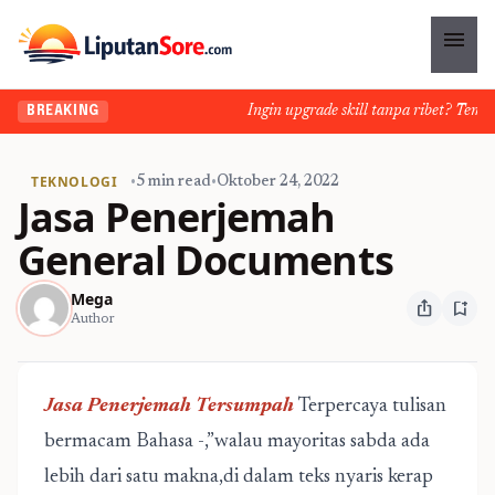
menu
Ingin upgrade skill tanpa ribet? Temukan 
BREAKING
TEKNOLOGI
•
5 min read
•
Oktober 24, 2022
Jasa Penerjemah
General Documents
Mega
ios_share
bookmark_add
Author
Jasa Penerjemah Tersumpah
Terpercaya tulisan
bermacam Bahasa -,”walau mayoritas sabda ada
lebih dari satu makna,di dalam teks nyaris kerap