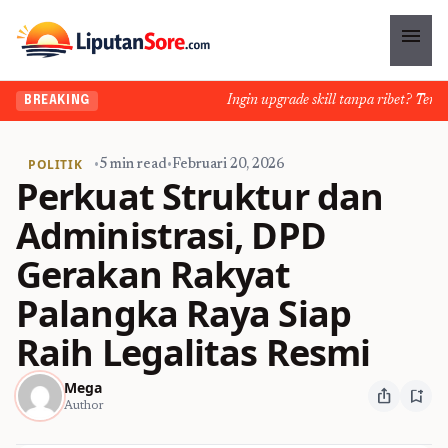
menu
Ingin upgrade skill tanpa ribet? Temukan
BREAKING
POLITIK
•
5 min read
•
Februari 20, 2026
Perkuat Struktur dan
Administrasi, DPD
Gerakan Rakyat
Palangka Raya Siap
Raih Legalitas Resmi
Mega
ios_share
bookmark_add
Author