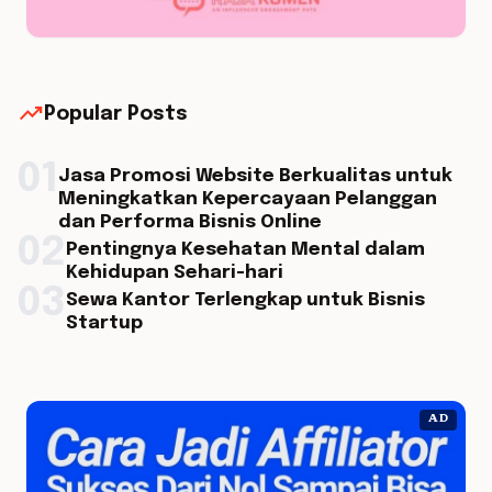
trending_up
Popular Posts
01
Jasa Promosi Website Berkualitas untuk
Meningkatkan Kepercayaan Pelanggan
dan Performa Bisnis Online
02
Pentingnya Kesehatan Mental dalam
Kehidupan Sehari-hari
03
Sewa Kantor Terlengkap untuk Bisnis
Startup
AD