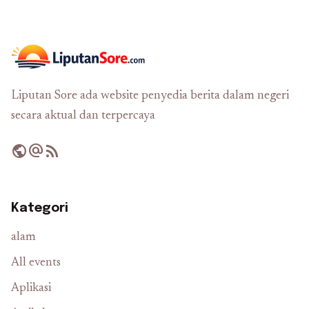
Liputan Sore ada website penyedia berita dalam negeri
secara aktual dan terpercaya
public
alternate_email
rss_feed
Kategori
alam
All events
Aplikasi