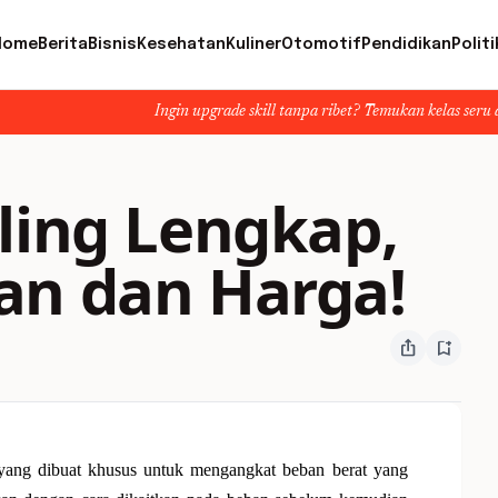
Home
Berita
Bisnis
Kesehatan
Kuliner
Otomotif
Pendidikan
Politi
Ingin upgrade skill tanpa ribet? Temukan kelas seru dan materi l
ling Lengkap,
an dan Harga!
ios_share
bookmark_add
g yang dibuat khusus untuk mengangkat beban berat yang