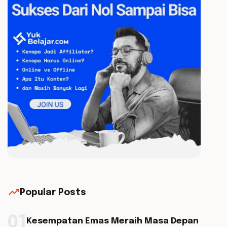
trending_up
Popular Posts
01
Kesempatan Emas Meraih Masa Depan