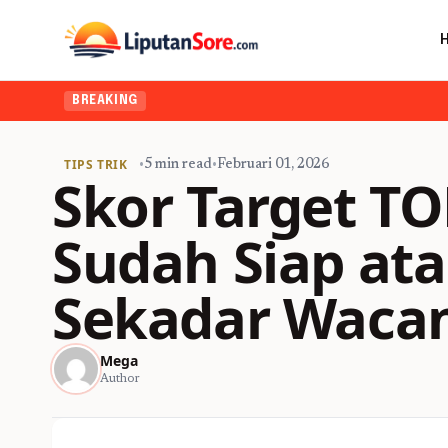
BREAKING
TIPS TRIK
•
5 min read
•
Februari 01, 2026
Skor Target T
Sudah Siap at
Sekadar Waca
Mega
Author