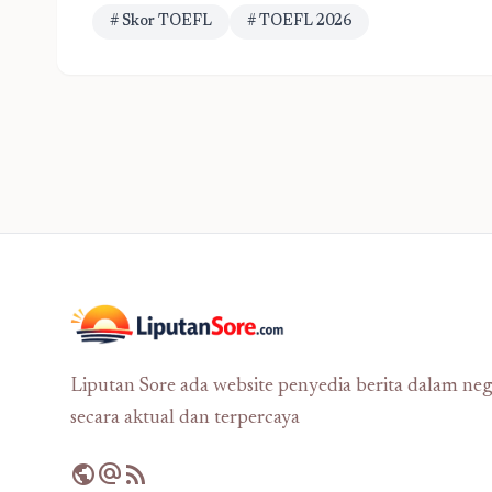
# Skor TOEFL
# TOEFL 2026
Liputan Sore ada website penyedia berita dalam neg
secara aktual dan terpercaya
public
alternate_email
rss_feed