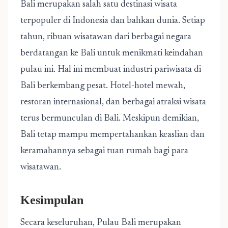
Bali merupakan salah satu destinasi wisata
terpopuler di Indonesia dan bahkan dunia. Setiap
tahun, ribuan wisatawan dari berbagai negara
berdatangan ke Bali untuk menikmati keindahan
pulau ini. Hal ini membuat industri pariwisata di
Bali berkembang pesat. Hotel-hotel mewah,
restoran internasional, dan berbagai atraksi wisata
terus bermunculan di Bali. Meskipun demikian,
Bali tetap mampu mempertahankan keaslian dan
keramahannya sebagai tuan rumah bagi para
wisatawan.
Kesimpulan
Secara keseluruhan, Pulau Bali merupakan