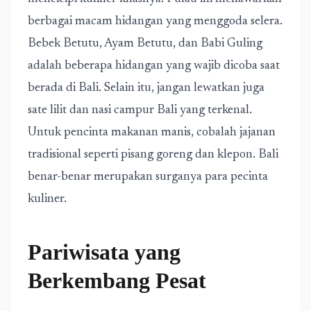
berbagai macam hidangan yang menggoda selera.
Bebek Betutu, Ayam Betutu, dan Babi Guling
adalah beberapa hidangan yang wajib dicoba saat
berada di Bali. Selain itu, jangan lewatkan juga
sate lilit dan nasi campur Bali yang terkenal.
Untuk pencinta makanan manis, cobalah jajanan
tradisional seperti pisang goreng dan klepon. Bali
benar-benar merupakan surganya para pecinta
kuliner.
Pariwisata yang
Berkembang Pesat