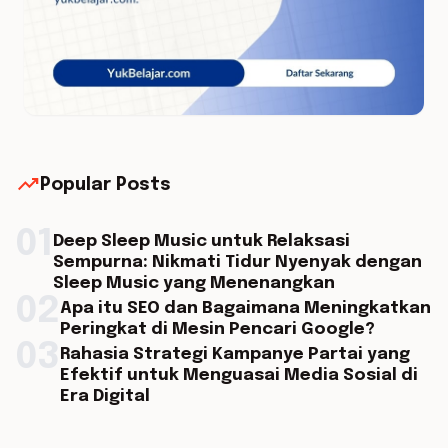
trending_up
Popular Posts
01
Deep Sleep Music untuk Relaksasi
Sempurna: Nikmati Tidur Nyenyak dengan
Sleep Music yang Menenangkan
02
Apa itu SEO dan Bagaimana Meningkatkan
Peringkat di Mesin Pencari Google?
03
Rahasia Strategi Kampanye Partai yang
Efektif untuk Menguasai Media Sosial di
Era Digital