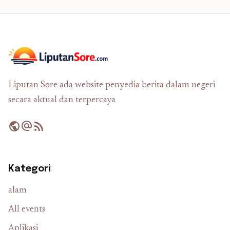
Liputan Sore ada website penyedia berita dalam negeri
secara aktual dan terpercaya
public
alternate_email
rss_feed
Kategori
alam
All events
Aplikasi