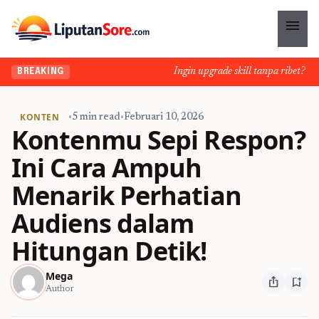
menu
Ingin upgrade skill tanpa ribet? Temu
BREAKING
KONTEN
•
5 min read
•
Februari 10, 2026
Kontenmu Sepi Respon?
Ini Cara Ampuh
Menarik Perhatian
Audiens dalam
Hitungan Detik!
Mega
ios_share
bookmark_add
Author