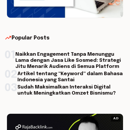
trending_up
Popular Posts
01
Naikkan Engagement Tanpa Menunggu
Lama dengan Jasa Like Sosmed: Strategi
Jitu Menarik Audiens di Semua Platform
02
Artikel tentang “Keyword” dalam Bahasa
Indonesia yang Santai
03
Sudah Maksimalkan Interaksi Digital
untuk Meningkatkan Omzet Bisnismu?
AD