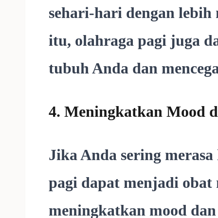
sehari-hari dengan lebih 
itu, olahraga pagi juga 
tubuh Anda dan mencega
4. Meningkatkan Mood d
Jika Anda sering merasa l
pagi dapat menjadi obat
meningkatkan mood dan 