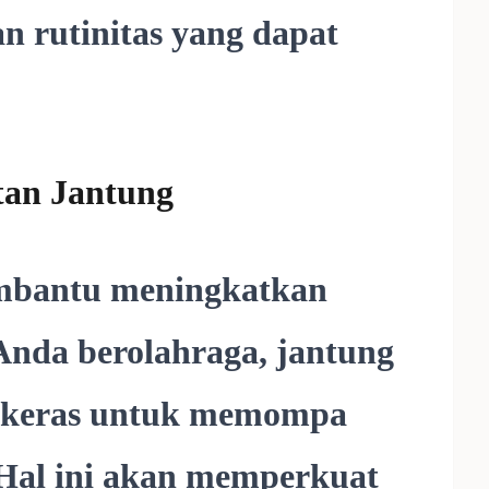
n rutinitas yang dapat
tan Jantung
mbantu meningkatkan
Anda berolahraga, jantung
h keras untuk memompa
 Hal ini akan memperkuat