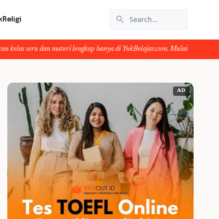
search
k
Religi
materi lengkap hanya di YukBelajar.com. Mulai langkah suksesmu hari ini! • 
AD