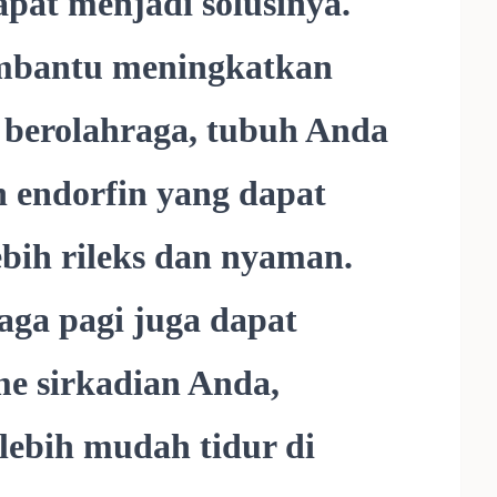
apat menjadi solusinya.
mbantu meningkatkan
t berolahraga, tubuh Anda
 endorfin yang dapat
bih rileks dan nyaman.
hraga pagi juga dapat
e sirkadian Anda,
ebih mudah tidur di