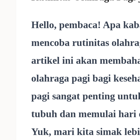
Hello, pembaca! Apa ka
mencoba rutinitas olahra
artikel ini akan membah
olahraga pagi bagi keseh
pagi sangat penting unt
tubuh dan memulai hari d
Yuk, mari kita simak leb