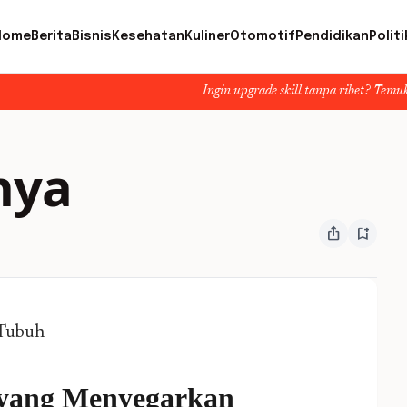
Home
Berita
Bisnis
Kesehatan
Kuliner
Otomotif
Pendidikan
Politi
Ingin upgrade skill tanpa ribet? Temukan kelas seru dan 
nya
ios_share
bookmark_add
 Tubuh
i yang Menyegarkan