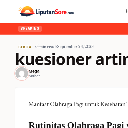
BREAKING
BERITA
•
5 min read
•
September 24, 2023
kuesioner arti
Mega
Author
Manfaat Olahraga Pagi untuk Kesehatan
Rutinitas Olahraga Pag