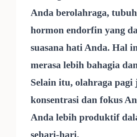
Anda berolahraga, tubu
hormon endorfin yang d
suasana hati Anda. Hal 
merasa lebih bahagia dan 
Selain itu, olahraga pag
konsentrasi dan fokus A
Anda lebih produktif dal
sehari-hari.