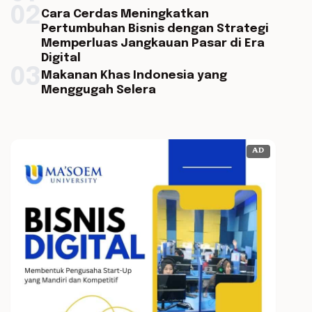
02
Cara Cerdas Meningkatkan
Pertumbuhan Bisnis dengan Strategi
Memperluas Jangkauan Pasar di Era
Digital
03
Makanan Khas Indonesia yang
Menggugah Selera
AD