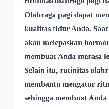
rutinitas olahraga pagi d
Olahraga pagi dapat me
kualitas tidur Anda. Saa
akan melepaskan hormon
membuat Anda merasa le
Selain itu, rutinitas ola
membantu mengatur ritm
sehingga membuat Anda l