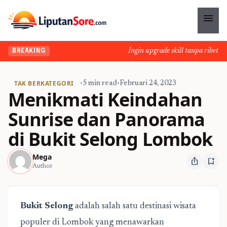
menu
Ingin upgrade skill tanpa ribet? Te
BREAKING
TAK BERKATEGORI
•
5 min read
•
Februari 24, 2023
Menikmati Keindahan
Sunrise dan Panorama
di Bukit Selong Lombok
Mega
ios_share
bookmark_add
Author
Bukit Selong
adalah salah satu destinasi wisata
populer di Lombok yang menawarkan