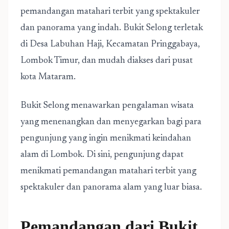
pemandangan matahari terbit yang spektakuler
dan panorama yang indah. Bukit Selong terletak
di Desa Labuhan Haji, Kecamatan Pringgabaya,
Lombok Timur, dan mudah diakses dari pusat
kota Mataram.
Bukit Selong menawarkan pengalaman wisata
yang menenangkan dan menyegarkan bagi para
pengunjung yang ingin menikmati keindahan
alam di Lombok. Di sini, pengunjung dapat
menikmati pemandangan matahari terbit yang
spektakuler dan panorama alam yang luar biasa.
Pemandangan dari Bukit